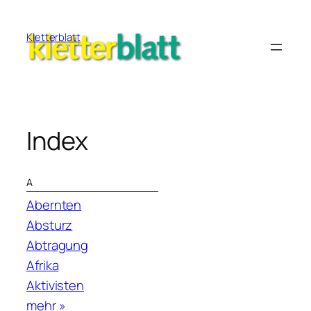
Zum
Inhalt
Kletterblatt
springen
Index
A
Abernten
Absturz
Abtragung
Afrika
Aktivisten
mehr »