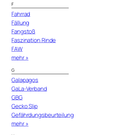
F
Fahrrad
Fällung
Fangstoß
Faszination Rinde
FAW
mehr »
G
Galapagos
GaLa-Verband
GBG
Gecko Slip
Gefährdungsbeurteilung
mehr »