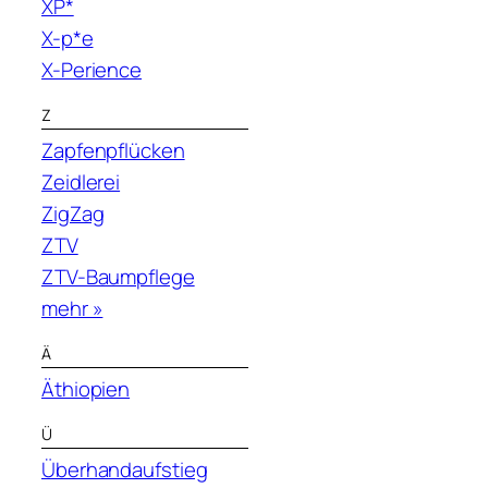
XP*
X-p*e
X-Perience
Z
Zapfenpflücken
Zeidlerei
ZigZag
ZTV
ZTV-Baumpflege
mehr »
Ä
Äthiopien
Ü
Überhandaufstieg