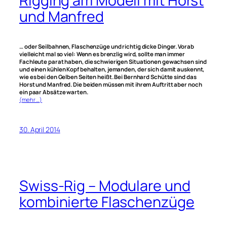
Rigging am Modell mit Horst
und Manfred
… oder Seilbahnen, Flaschenzüge und richtig dicke Dinger. Vorab
vielleicht mal so viel: Wenn es brenzlig wird, sollte man immer
Fachleute parat haben, die schwierigen Situationen gewachsen sind
und einen kühlen Kopf behalten, jemanden, der sich damit auskennt,
wie es bei den Gelben Seiten heißt. Bei Bernhard Schütte sind das
Horst und Manfred. Die beiden müssen mit ihrem Auftritt aber noch
ein paar Absätze warten.
(mehr …)
30. April 2014
Swiss-Rig – Modulare und
kombinierte Flaschenzüge