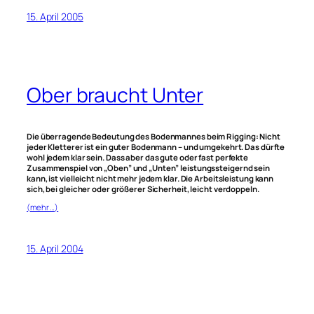
15. April 2005
Ober braucht Unter
Die überragende Bedeutung des Bodenmannes beim Rigging: Nicht
jeder Kletterer ist ein guter Bodenmann – und umgekehrt. Das dürfte
wohl jedem klar sein. Dass aber das gute oder fast perfekte
Zusammenspiel von „Oben” und „Unten” leistungssteigernd sein
kann, ist vielleicht nicht mehr jedem klar. Die Arbeitsleistung kann
sich, bei gleicher oder größerer Sicherheit, leicht verdoppeln.
(mehr …)
15. April 2004