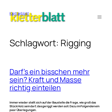
Zum
Inhalt
Kletterblatt
springen
Schlagwort:
Rigging
Darf’s ein bisschen mehr
sein? Kraft und Masse
richtig einteilen
Immer wieder stellt sich auf der Baustelle die Frage, wie groß das
Stück Holz sein darf, das geriggt werden soll. Dazu im Folgenden ein
paar Überlegungen.