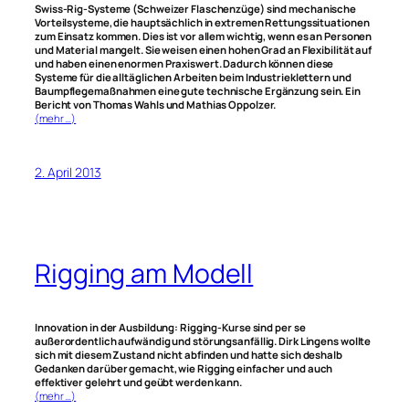
Swiss-Rig-Systeme (Schweizer Flaschenzüge) sind mechanische
Vorteilsysteme, die hauptsächlich in extremen Rettungssituationen
zum Einsatz kommen. Dies ist vor allem wichtig, wenn es an Personen
und Material mangelt. Sie weisen einen hohen Grad an Flexibilität auf
und haben einen enormen Praxiswert. Dadurch können diese
Systeme für die alltäglichen Arbeiten beim Industrieklettern und
Baumpflegemaßnahmen eine gute technische Ergänzung sein. Ein
Bericht von Thomas Wahls und Mathias Oppolzer.
(mehr …)
2. April 2013
Rigging am Modell
Innovation in der Ausbildung: Rigging-Kurse sind per se
außerordentlich aufwändig und störungsanfällig. Dirk Lingens wollte
sich mit diesem Zustand nicht abfinden und hatte sich deshalb
Gedanken darüber gemacht, wie Rigging einfacher und auch
effektiver gelehrt und geübt werden kann.
(mehr …)