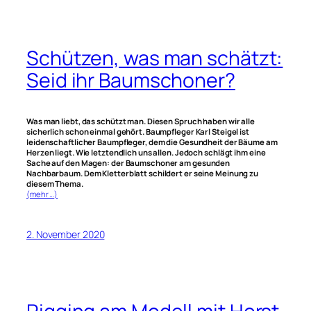
Schützen, was man schätzt:
Seid ihr Baumschoner?
Was man liebt, das schützt man. Diesen Spruch haben wir alle
sicherlich schon einmal gehört. Baumpfleger Karl Steigel ist
leidenschaftlicher Baumpfleger, dem die Gesundheit der Bäume am
Herzen liegt. Wie letztendlich uns allen. Jedoch schlägt ihm eine
Sache auf den Magen: der Baumschoner am gesunden
Nachbarbaum. Dem Kletterblatt schildert er seine Meinung zu
diesem Thema.
(mehr …)
2. November 2020