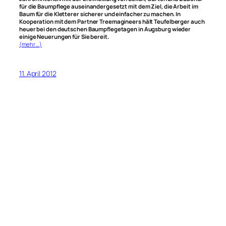
für die Baumpflege auseinandergesetzt mit dem Ziel, die Arbeit im
Baum für die Kletterer sicherer und einfacher zu machen. In
Kooperation mit dem Partner Treemagineers hält Teufelberger auch
heuer bei den deutschen Baumpflegetagen in Augsburg wieder
einige Neuerungen für Sie bereit.
(mehr …)
11. April 2012