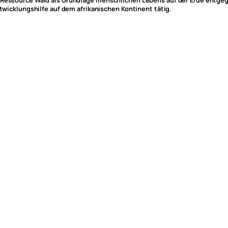
r Ressource Wald als Grundlage menschlichen Lebens auf der Erde entge
ntwicklungshilfe auf dem afrikanischen Kontinent tätig.