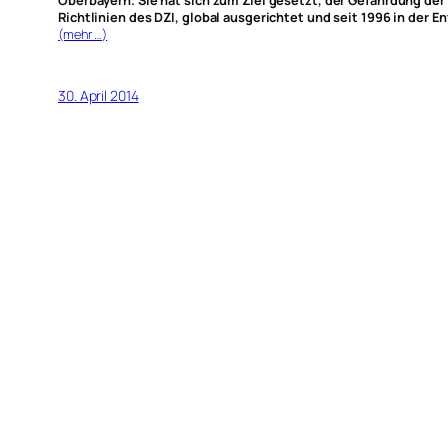
Oberbayern. Sie hat sich zum Ziel gesetzt, der Gefährdung de
Richtlinien des DZI, global ausgerichtet und seit 1996 in der E
(mehr …)
30. April 2014