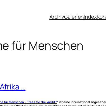
Archiv
Galerien
Index
Kon
e für Menschen
Afrika …
e für Menschen – Trees for the World®
“ ist eine international angeseh