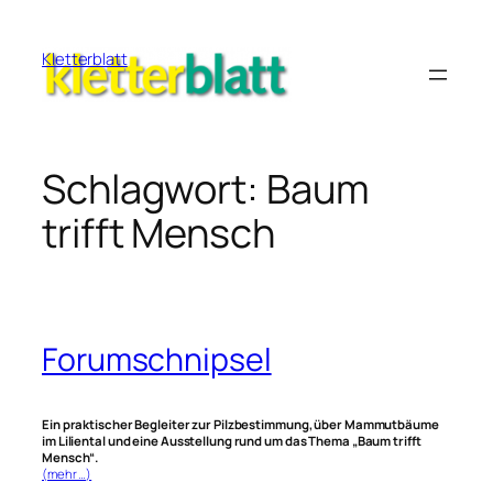
Zum
Inhalt
Kletterblatt
springen
Schlagwort:
Baum
trifft Mensch
Forumschnipsel
Ein praktischer Begleiter zur Pilzbestimmung, über Mammutbäume
im Liliental und eine Ausstellung rund um das Thema „Baum trifft
Mensch“.
(mehr …)