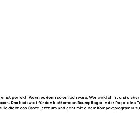
r ist perfekt! Wenn es denn so einfach wäre. Wer wirklich fit und siche
wissen. Das bedeutet für den kletternden Baumpfleger in der Regel eine
ule dreht das Ganze jetzt um und geht mit einem Kompaktprogramm zu d