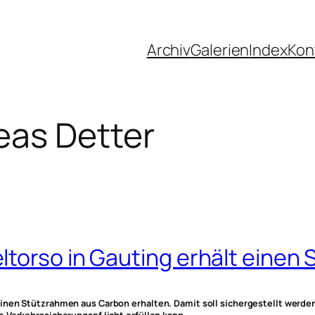
Archiv
Galerien
Index
Kon
eas Detter
ltorso in Gauting erhält einen
inen Stützrahmen aus Carbon erhalten. Damit soll sichergestellt werden