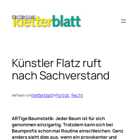
Zum
Inhalt
Kletterblatt
springen
Künstler Flatz ruft
nach Sachverstand
Kletterblatt
Porträt
, 
Recht
Verfasst von
in
ARTige Baumstatik: Jeder Baum ist für sich
genommen einzigartig. Trotzdem kann sich bei
Baumprofis schon mal Routine einschleichen. Ganz
anders sieht dies aus, wenn ein provokanter und