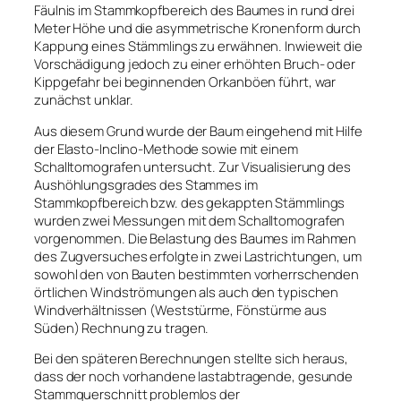
Fäulnis im Stammkopfbereich des Baumes in rund drei
Meter Höhe und die asymmetrische Kronenform durch
Kappung eines Stämmlings zu erwähnen. Inwieweit die
Vorschädigung jedoch zu einer erhöhten Bruch- oder
Kippgefahr bei beginnenden Orkanböen führt, war
zunächst unklar.
Aus diesem Grund wurde der Baum eingehend mit Hilfe
der Elasto-Inclino-Methode sowie mit einem
Schalltomografen untersucht. Zur Visualisierung des
Aushöhlungsgrades des Stammes im
Stammkopfbereich bzw. des gekappten Stämmlings
wurden zwei Messungen mit dem Schalltomografen
vorgenommen. Die Belastung des Baumes im Rahmen
des Zugversuches erfolgte in zwei Lastrichtungen, um
sowohl den von Bauten bestimmten vorherrschenden
örtlichen Windströmungen als auch den typischen
Windverhältnissen (Weststürme, Fönstürme aus
Süden) Rechnung zu tragen.
Bei den späteren Berechnungen stellte sich heraus,
dass der noch vorhandene lastabtragende, gesunde
Stammquerschnitt problemlos der