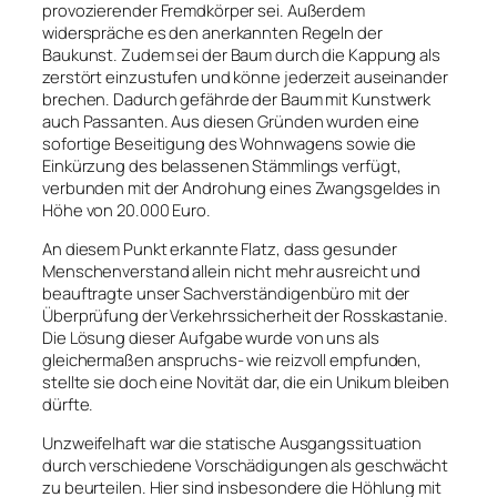
provozierender Fremdkörper sei. Außerdem
widerspräche es den anerkannten Regeln der
Baukunst. Zudem sei der Baum durch die Kappung als
zerstört einzustufen und könne jederzeit auseinander
brechen. Dadurch gefährde der Baum mit Kunstwerk
auch Passanten. Aus diesen Gründen wurden eine
sofortige Beseitigung des Wohnwagens sowie die
Einkürzung des belassenen Stämmlings verfügt,
verbunden mit der Androhung eines Zwangsgeldes in
Höhe von 20.000 Euro.
An diesem Punkt erkannte Flatz, dass gesunder
Menschenverstand allein nicht mehr ausreicht und
beauftragte unser Sachverständigenbüro mit der
Überprüfung der Verkehrssicherheit der Rosskastanie.
Die Lösung dieser Aufgabe wurde von uns als
gleichermaßen anspruchs- wie reizvoll empfunden,
stellte sie doch eine Novität dar, die ein Unikum bleiben
dürfte.
Unzweifelhaft war die statische Ausgangssituation
durch verschiedene Vorschädigungen als geschwächt
zu beurteilen. Hier sind insbesondere die Höhlung mit