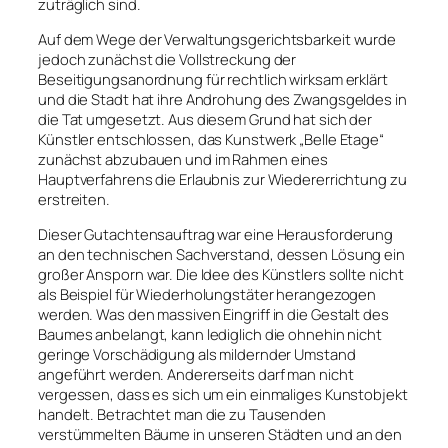
zuträglich sind.
Auf dem Wege der Verwaltungsgerichtsbarkeit wurde
jedoch zunächst die Vollstreckung der
Beseitigungsanordnung für rechtlich wirksam erklärt
und die Stadt hat ihre Androhung des Zwangsgeldes in
die Tat umgesetzt. Aus diesem Grund hat sich der
Künstler entschlossen, das Kunstwerk „Belle Etage“
zunächst abzubauen und im Rahmen eines
Hauptverfahrens die Erlaubnis zur Wiedererrichtung zu
erstreiten.
Dieser Gutachtensauftrag war eine Herausforderung
an den technischen Sachverstand, dessen Lösung ein
großer Ansporn war. Die Idee des Künstlers sollte nicht
als Beispiel für Wiederholungstäter herangezogen
werden. Was den massiven Eingriff in die Gestalt des
Baumes anbelangt, kann lediglich die ohnehin nicht
geringe Vorschädigung als mildernder Umstand
angeführt werden. Andererseits darf man nicht
vergessen, dass es sich um ein einmaliges Kunstobjekt
handelt. Betrachtet man die zu Tausenden
verstümmelten Bäume in unseren Städten und an den