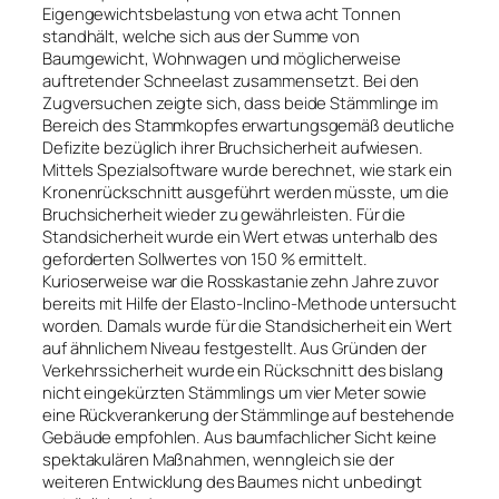
Eigengewichtsbelastung von etwa acht Tonnen
standhält, welche sich aus der Summe von
Baumgewicht, Wohnwagen und möglicherweise
auftretender Schneelast zusammensetzt. Bei den
Zugversuchen zeigte sich, dass beide Stämmlinge im
Bereich des Stammkopfes erwartungsgemäß deutliche
Defizite bezüglich ihrer Bruchsicherheit aufwiesen.
Mittels Spezialsoftware wurde berechnet, wie stark ein
Kronenrückschnitt ausgeführt werden müsste, um die
Bruchsicherheit wieder zu gewährleisten. Für die
Standsicherheit wurde ein Wert etwas unterhalb des
geforderten Sollwertes von 150 % ermittelt.
Kurioserweise war die Rosskastanie zehn Jahre zuvor
bereits mit Hilfe der Elasto-Inclino-Methode untersucht
worden. Damals wurde für die Standsicherheit ein Wert
auf ähnlichem Niveau festgestellt. Aus Gründen der
Verkehrssicherheit wurde ein Rückschnitt des bislang
nicht eingekürzten Stämmlings um vier Meter sowie
eine Rückverankerung der Stämmlinge auf bestehende
Gebäude empfohlen. Aus baumfachlicher Sicht keine
spektakulären Maßnahmen, wenngleich sie der
weiteren Entwicklung des Baumes nicht unbedingt