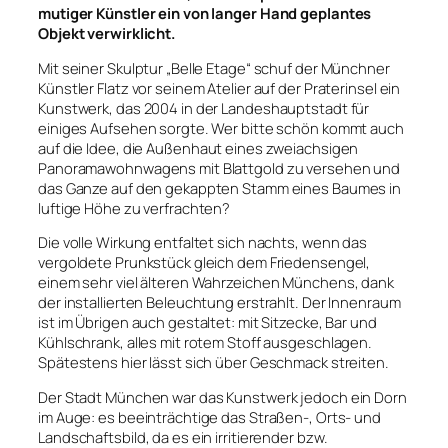
mutiger Künstler ein von langer Hand geplantes
Objekt verwirklicht.
Mit seiner Skulptur „Belle Etage“ schuf der Münchner
Künstler Flatz vor seinem Atelier auf der Praterinsel ein
Kunstwerk, das 2004 in der Landeshauptstadt für
einiges Aufsehen sorgte. Wer bitte schön kommt auch
auf die Idee, die Außenhaut eines zweiachsigen
Panoramawohnwagens mit Blattgold zu versehen und
das Ganze auf den gekappten Stamm eines Baumes in
luftige Höhe zu verfrachten?
Die volle Wirkung entfaltet sich nachts, wenn das
vergoldete Prunkstück gleich dem Friedensengel,
einem sehr viel älteren Wahrzeichen Münchens, dank
der installierten Beleuchtung erstrahlt. Der Innenraum
ist im Übrigen auch gestaltet: mit Sitzecke, Bar und
Kühlschrank, alles mit rotem Stoff ausgeschlagen.
Spätestens hier lässt sich über Geschmack streiten.
Der Stadt München war das Kunstwerk jedoch ein Dorn
im Auge: es beeinträchtige das Straßen-, Orts- und
Landschaftsbild, da es ein irritierender bzw.