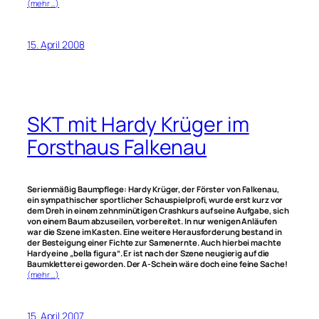
(mehr …)
15. April 2008
SKT mit Hardy Krüger im
Forsthaus Falkenau
Serienmäßig Baumpflege: Hardy Krüger, der Förster von Falkenau,
ein sympathischer sportlicher Schauspielprofi, wurde erst kurz vor
dem Dreh in einem zehnminütigen Crashkurs auf seine Aufgabe, sich
von einem Baum abzuseilen, vorbereitet. In nur wenigen Anläufen
war die Szene im Kasten. Eine weitere Herausforderung bestand in
der Besteigung einer Fichte zur Samenernte. Auch hierbei machte
Hardy eine „bella figura“. Er ist nach der Szene neugierig auf die
Baumkletterei geworden. Der A-Schein wäre doch eine feine Sache!
(mehr …)
15. April 2007