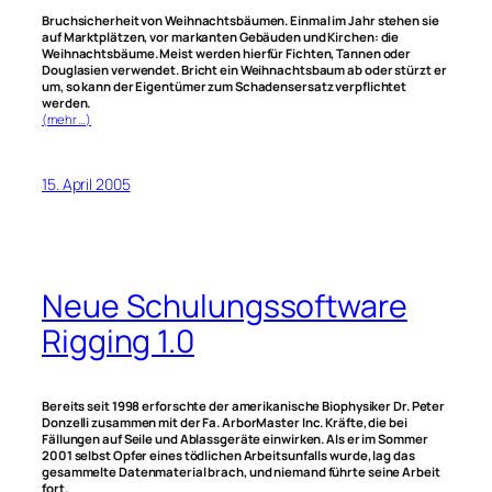
Bruchsicherheit von Weihnachtsbäumen. Einmal im Jahr stehen sie
auf Marktplätzen, vor markanten Gebäuden und Kirchen: die
Weihnachtsbäume. Meist werden hierfür Fichten, Tannen oder
Douglasien verwendet. Bricht ein Weihnachtsbaum ab oder stürzt er
um, so kann der Eigentümer zum Schadensersatz verpflichtet
werden.
(mehr …)
15. April 2005
Neue Schulungssoftware
Rigging 1.0
Bereits seit 1998 erforschte der amerikanische Biophysiker Dr. Peter
Donzelli zusammen mit der Fa. ArborMaster Inc. Kräfte, die bei
Fällungen auf Seile und Ablassgeräte einwirken. Als er im Sommer
2001 selbst Opfer eines tödlichen Arbeitsunfalls wurde, lag das
gesammelte Datenmaterial brach, und niemand führte seine Arbeit
fort.