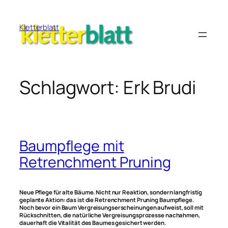
Zum
Inhalt
Kletterblatt
springen
Schlagwort:
Erk Brudi
Baumpflege mit
Retrenchment Pruning
Neue Pflege für alte Bäume. Nicht nur Reaktion, sondern langfristig
geplante Aktion: das ist die Retrenchment Pruning Baumpflege.
Noch bevor ein Baum Vergreisungserscheinungen aufweist, soll mit
Rückschnitten, die natürliche Vergreisungsprozesse nachahmen,
dauerhaft die Vitalität des Baumes gesichert werden.