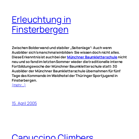
Erleuchtung in
Finsterbergen
Zwischen Bolderwand und stabiler „Saitenlage“: Auch wenn
Ausbilder sich’s manchmal einbilden: Sie wissen doch nicht alles.
Diese Erkenntnis ist auch bei der
Münchner Baumkletterschule
nicht
neu und so fand im letzten Sommer wieder die traditionelle interne
Fortbildungswoche der Münchner Baumkletterschule statt: 30
Ausbilder der Münchner Baumkletterschule übernahmen für fünf
Tage das Kommando im Waldhotel der Thüringer Sportjugend in
Finsterbergen.
(mehr …)
15. April 2005
Capuccino Climbers