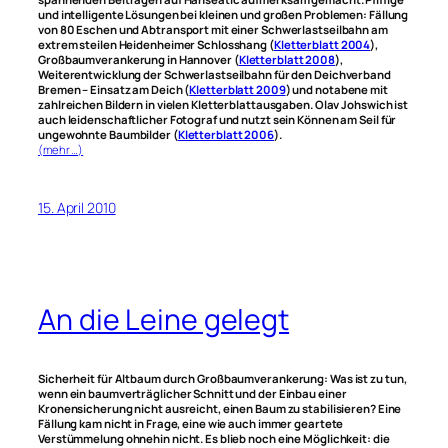
und intelligente Lösungen bei kleinen und großen Problemen: Fällung
von 80 Eschen und Abtransport mit einer Schwerlastseilbahn am
extrem steilen Heidenheimer Schlosshang (
Kletterblatt 2004
),
Großbaumverankerung in Hannover (
Kletterblatt 2008
),
Weiterentwicklung der Schwerlastseilbahn für den Deichverband
Bremen – Einsatz am Deich (
Kletterblatt 2009
) und notabene mit
zahlreichen Bildern in vielen Kletterblattausgaben. Olav Johswich ist
auch leidenschaftlicher Fotograf und nutzt sein Können am Seil für
ungewohnte Baumbilder (
Kletterblatt 2006
).
(mehr …)
15. April 2010
An die Leine gelegt
Sicherheit für Altbaum durch Großbaumverankerung: Was ist zu tun,
wenn ein baumverträglicher Schnitt und der Einbau einer
Kronensicherung nicht ausreicht, einen Baum zu stabilisieren? Eine
Fällung kam nicht in Frage, eine wie auch immer geartete
Verstümmelung ohnehin nicht. Es blieb noch eine Möglichkeit: die