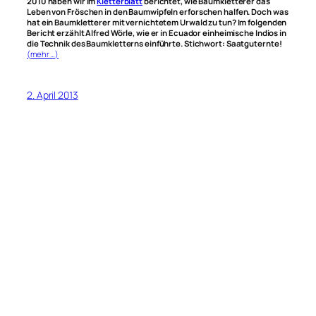
2010 haben wir im
Kletterblatt
berichtet, wie Baumkletterer das
Leben von Fröschen in den Baumwipfeln erforschen halfen. Doch was
hat ein Baumkletterer mit vernichtetem Urwald zu tun? Im folgenden
Bericht erzählt Alfred Wörle, wie er in Ecuador einheimische Indios in
die Technik des Baumkletterns einführte. Stichwort: Saatguternte!
(mehr …)
2. April 2013