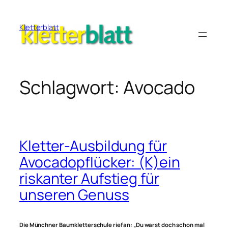
Zum
Inhalt
Kletterblatt
springen
Schlagwort:
Avocado
Kletter-Ausbildung für
Avocadopflücker: (K)ein
riskanter Aufstieg für
unseren Genuss
Die Münchner Baumkletterschule rief an: „Du warst doch schon mal