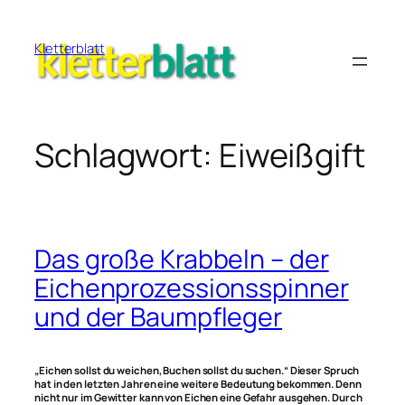
Zum
Inhalt
Kletterblatt
springen
Schlagwort:
Eiweißgift
Das große Krabbeln – der
Eichenprozessionsspinner
und der Baumpfleger
„Eichen sollst du weichen, Buchen sollst du suchen.“ Dieser Spruch
hat in den letzten Jahren eine weitere Bedeutung bekommen. Denn
nicht nur im Gewitter kann von Eichen eine Gefahr ausgehen. Durch