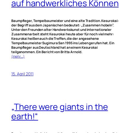
auf handwerkliches Können
Baumpfleger, Tempelbaumeister und eine alte Tradition. Kesurokai:
der Begriff aus dem Japanischen bedeutet: „Zusammen hobeln”.
Unter den Freunden alter Handwerkskunst und internationaler
Zusammenarbeit steht Kesurokai heute aber für noch viel mehr:
Kesurokai heißen auch die Treffen, die der angesehene
Tempelbaumeister Sugimura San 1995 ins Leben gerufen hat. Ein
Baumpfleger aus Deutschland hat an einem Kesurokai
teilgenommen. Ein Bericht von Britta Arnold.
(mehr …)
15. April 2011
„There were giants in the
earth!“