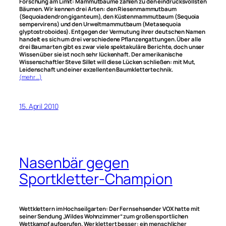
Forschung am Limit: Mammutbäume zählen zu den eindrucksvollsten
Bäumen. Wir kennen drei Arten: den Riesenmammutbaum
(Sequoiadendron giganteum), den Küstenmammutbaum (Sequoia
sempervirens) und den Urweltmammutbaum (Metasequoia
glyptostroboides). Entgegen der Vermutung ihrer deutschen Namen
handelt es sich um drei verschiedene Pflanzengattungen. Über alle
drei Baumarten gibt es zwar viele spektakuläre Berichte, doch unser
Wissen über sie ist noch sehr lückenhaft. Der amerikanische
Wissenschaftler Steve Sillet will diese Lücken schließen: mit Mut,
Leidenschaft und einer exzellenten Baumklettertechnik.
(mehr …)
15. April 2010
Nasenbär gegen
Sportkletter-Champion
Wettklettern im Hochseilgarten: Der Fernsehsender VOX hatte mit
seiner Sendung „Wildes Wohnzimmer“ zum großen sportlichen
Wettkampf aufgerufen. Wer klettert besser: ein menschlicher