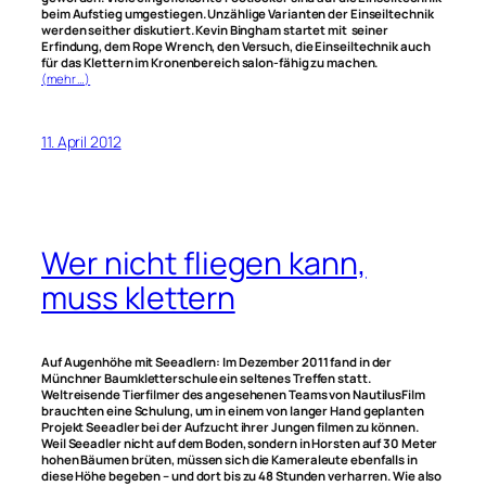
beim Aufstieg umgestiegen. Unzählige Varianten der Einseiltechnik
werden seither diskutiert. Kevin Bingham startet mit seiner
Erfindung, dem Rope Wrench, den Versuch, die Einseiltechnik auch
für das Klettern im Kronenbereich salon-fähig zu machen.
(mehr …)
11. April 2012
Wer nicht fliegen kann,
muss klettern
Auf Augenhöhe mit Seeadlern: Im Dezember 2011 fand in der
Münchner Baumkletterschule ein seltenes Treffen statt.
Weltreisende Tierfilmer des angesehenen Teams von NautilusFilm
brauchten eine Schulung, um in einem von langer Hand geplanten
Projekt Seeadler bei der Aufzucht ihrer Jungen filmen zu können.
Weil Seeadler nicht auf dem Boden, sondern in Horsten auf 30 Meter
hohen Bäumen brüten, müssen sich die Kameraleute ebenfalls in
diese Höhe begeben – und dort bis zu 48 Stunden verharren. Wie also