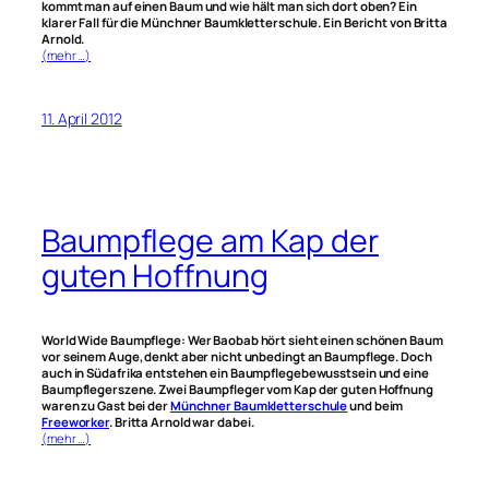
kommt man auf einen Baum und wie hält man sich dort oben? Ein
klarer Fall für die Münchner Baumkletterschule. Ein Bericht von Britta
Arnold.
(mehr …)
11. April 2012
Baumpflege am Kap der
guten Hoffnung
World Wide Baumpflege: Wer Baobab hört sieht einen schönen Baum
vor seinem Auge, denkt aber nicht unbedingt an Baumpflege. Doch
auch in Südafrika entstehen ein Baumpflegebewusstsein und eine
Baumpflegerszene. Zwei Baumpfleger vom Kap der guten Hoffnung
waren zu Gast bei der
Münchner Baumkletterschule
und beim
Freeworker
. Britta Arnold war dabei.
(mehr …)