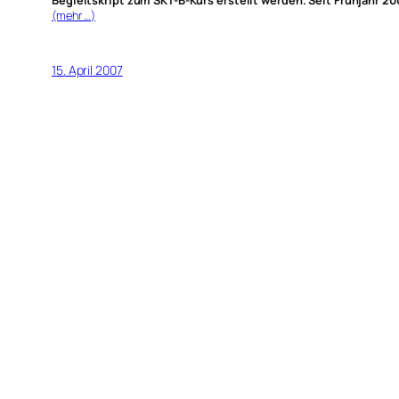
Begleitskript zum SKT-B-Kurs erstellt werden. Seit Frühjahr 200
(mehr …)
15. April 2007