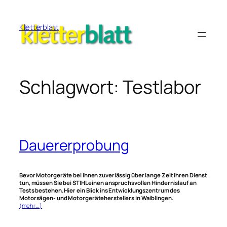
Zum
Inhalt
Kletterblatt
springen
Schlagwort:
Testlabor
Dauererprobung
Bevor Motorgeräte bei Ihnen zuverlässig über lange Zeit ihren Dienst
tun, müssen Sie bei STIHL einen anspruchsvollen Hindernislauf an
Tests bestehen. Hier ein Blick ins Entwicklungszentrum des
Motorsägen- und Motorgeräteherstellers in Waiblingen.
(mehr …)