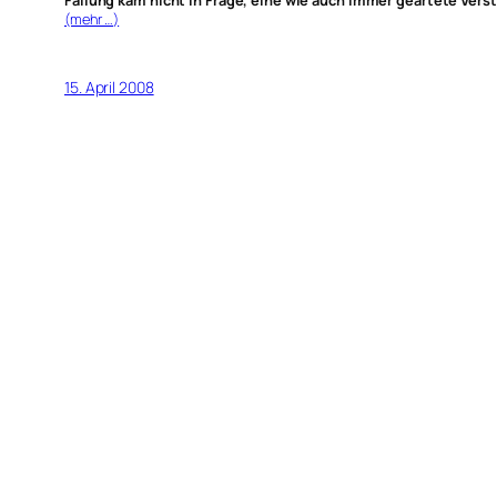
Fällung kam nicht in Frage, eine wie auch immer geartete Ver
(mehr …)
15. April 2008