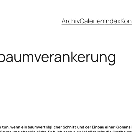
Archiv
Galerien
Index
Kon
baumverankerung
tun, wenn ein baumverträglicher Schnitt und der Einbau einer Kronensic