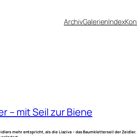
Archiv
Galerien
Index
Kon
er – mit Seil zur Biene
lers mehr entspricht, als die Liaziva – das Baumkletterseil der Zeidler. 