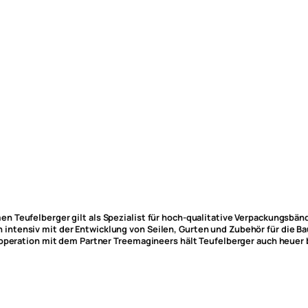
 Teufelberger gilt als Spezialist für hoch-qualitative Verpackungsbänd
ntensiv mit der Entwicklung von Seilen, Gurten und Zubehör für die Ba
Kooperation mit dem Partner Treemagineers hält Teufelberger auch heue