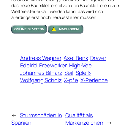
das neue Baumkletterseil von den Baumkletterern zum
Weltmeister erklärt werden kann, das wird sich
allerdings erst noch herausstellen müssen.
Andreas Wagner
Axel Benk
Drayer
Edelrid
Freeworker
High-Vee
Johannes Bilharz
Seil
Spleiß
Wolfgang Scholz
X-p*e
X-Perience
←
Sturmschäden in
Qualität als
Spanien
Markenzeichen
→