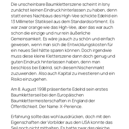
Die unscheinbare Baumkletterszene scheint in Isny
zunächst keinen Eindruck hinterlassen zu haben, denn
statt eines Nachbaus des High-Vee schickte Edelrid ein
13 Millimeter Statikseil aus dem Standardsortiment. Es
war zwar orange wie das High-Vee, aber das war auch
schon die einzige und nur rein äußerliche
Gemeinsamkeit. Es wäre ja auch zu schön und einfach
gewesen, wenn man sich die Entwicklungskosten für
ein neues Seil hätte sparen können. Doch irgendwie
muss diese kleine Kletterszene dann doch genug und
guten Eindruck hinterlassen haben, denn man
beschloss bei Edelrid, sich diesem Nischenmarkt
zuzuwenden. Also auch Kapital zu investieren und ein
Risiko einzugehen.
Am 8. August 1998 präsentierte Edelrid sein erstes
Baumkletterseil bei den Europäischen
Baumklettermeisterschaften in England der
Öffentlichkeit. Der Name: X-Perience.
Erfahrung sollte das wohl ausdrücken, doch mit den
Eigenschaften der Vorbilder aus den USA konnte das
Seil noch nicht mithalten. Es hatte zwar das gleiche