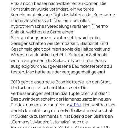
Praxis noch besser nachvollziehen zu können. Die
Konstruktion wurde verändert, ein weiteres
Kernelement hinzugefügt, das Material der Kernzwirne
nochmals verbessert. Über ein spezielles
hydrothermisches Veredelungsverfahren (Thermo
Shield), welches die Garne einem
Schrumpfungsprozess unterzieht, wurden die
Seileigenschaften wie Dehnbarkeit, Elastizität und
Geschmeidigkeit optimiert sowie die Haltbarkeit und
Widerstandsfähigkeit erhöht. Zu keinem Zeitpunkt
wurde vergessen, die Seilprototypen in der Praxis
ausgiebig durch ausgewiesene Baumkletterprofis zu
testen. Man hatte aus der Vergangenheit gelernt.
2010 geht dieses neue Baumkletterseil an den Start.
Und schon jetzt scheint klar zu sein: Die
Verbesserungen setzten das Tüpfelchen auf das “i”.
Das zumindest scheint der Namenszusatz im neuen
Produktnamen auszudrücken:
X-P*e
. Und weil das Jahr
der Markteinführung mit der Fußballweltmeisterschaft
in Südafrika zusammenfällt, hat Edelrid den Seilfarben
„Germany“, „Madeira“, „Jamaika“ noch die
Farbzusammenstellung „Südafrika“ hinzugefügt. Ob