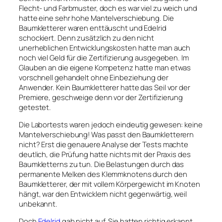
Flecht- und Farbmuster, doch es war viel zu weich und
hatte eine sehr hohe Mantelverschiebung. Die
Baumkletterer waren enttäuscht und Edelrid
schockiert. Denn zusätzlich zu den nicht
unerheblichen Entwicklungskosten hatte man auch
noch viel Geld für die Zertifizierung ausgegeben. Im
Glauben an die eigene Kompetenz hatte man etwas
vorschnell gehandelt ohne Einbeziehung der
Anwender. Kein Baumkletterer hatte das Seil vor der
Premiere, geschweige denn vor der Zertifizierung
getestet.
Die Labortests waren jedoch eindeutig gewesen: keine
Mantelverschiebung! Was passt den Baumkletterern
nicht? Erst die genauere Analyse der Tests machte
deutlich, die Prüfung hatte nichts mit der Praxis des
Baumkletterns zu tun. Die Belastungen durch das
permanente Melken des Klemmknotens durch den
Baumkletterer, der mit vollem Körpergewicht im Knoten
hängt, war den Entwicklern nicht gegenwärtig, weil
unbekannt.
Doch
Edelrid
gab nicht auf. Sie hatten richtig erkannt,