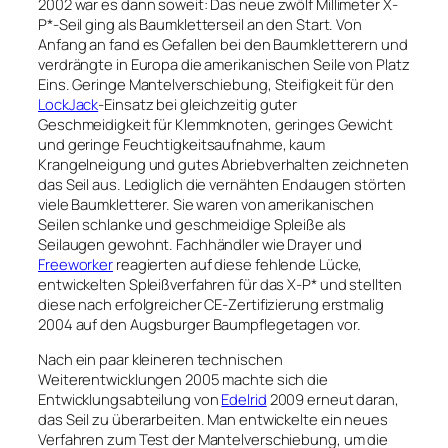
2002 war es dann soweit: Das neue zwölf Millimeter X-
P*-Seil ging als Baumkletterseil an den Start. Von
Anfang an fand es Gefallen bei den Baumkletterern und
verdrängte in Europa die amerikanischen Seile von Platz
Eins. Geringe Mantelverschiebung, Steifigkeit für den
LockJack
-Einsatz bei gleichzeitig guter
Geschmeidigkeit für Klemmknoten, geringes Gewicht
und geringe Feuchtigkeitsaufnahme, kaum
Krangelneigung und gutes Abriebverhalten zeichneten
das Seil aus. Lediglich die vernähten Endaugen störten
viele Baumkletterer. Sie waren von amerikanischen
Seilen schlanke und geschmeidige Spleiße als
Seilaugen gewohnt. Fachhändler wie Drayer und
Freeworker
reagierten auf diese fehlende Lücke,
entwickelten Spleißverfahren für das X-P* und stellten
diese nach erfolgreicher CE-Zertifizierung erstmalig
2004 auf den Augsburger Baumpflegetagen vor.
Nach ein paar kleineren technischen
Weiterentwicklungen 2005 machte sich die
Entwicklungsabteilung von
Edelrid
2009 erneut daran,
das Seil zu überarbeiten. Man entwickelte ein neues
Verfahren zum Test der Mantelverschiebung, um die