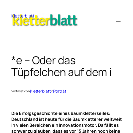
Zum
Inhalt
Kletterblatt
springen
*e – Oder das
Tüpfelchen auf dem i
Kletterblatt
Porträt
Verfasst von
in
Die Erfolgsgeschichte eines Baumkletterseiles:
Deutschland ist heute für die Baumkletterer weltweit
in vielen Bereichen ein Innovationsmotor. Da fällt es
schwer zu glauben, dass es vor 15 Jahren noch keine