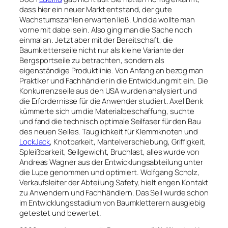
dass hier ein neuer Markt entstand, der gute
Wachstumszahlen erwarten ließ. Und da wollte man
vorne mit dabei sein. Also ging man die Sache noch
einmal an. Jetzt aber mit der Bereitschaft, die
Baumkletterseile nicht nur als kleine Variante der
Bergsportseile zu betrachten, sondern als
eigenständige Produktlinie. Von Anfang an bezog man
Praktiker und Fachhändler in die Entwicklung mit ein. Die
Konkurrenzseile aus den USA wurden analysiert und
die Erfordernisse für die Anwender studiert. Axel Benk
kümmerte sich um die Materialbeschaffung, suchte
und fand die technisch optimale Seilfaser für den Bau
des neuen Seiles. Tauglichkeit für Klemmknoten und
LockJack
, Knotbarkeit, Mantelverschiebung, Griffigkeit,
Spleißbarkeit, Seilgewicht, Bruchlast, alles wurde von
Andreas Wagner aus der Entwicklungsabteilung unter
die Lupe genommen und optimiert. Wolfgang Scholz,
Verkaufsleiter der Abteilung Safety, hielt engen Kontakt
zu Anwendern und Fachhändlern. Das Seil wurde schon
im Entwicklungsstadium von Baumkletterern ausgiebig
getestet und bewertet.