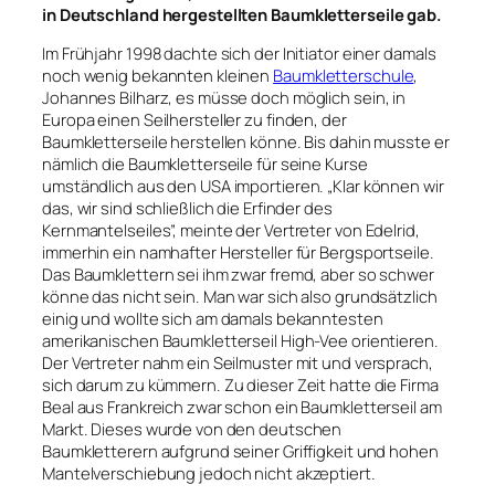
in Deutschland hergestellten Baumkletterseile gab.
Im Frühjahr 1998 dachte sich der Initiator einer damals
noch wenig bekannten kleinen
Baumkletterschule
,
Johannes Bilharz, es müsse doch möglich sein, in
Europa einen Seilhersteller zu finden, der
Baumkletterseile herstellen könne. Bis dahin musste er
nämlich die Baumkletterseile für seine Kurse
umständlich aus den USA importieren. „Klar können wir
das, wir sind schließlich die Erfinder des
Kernmantelseiles”, meinte der Vertreter von Edelrid,
immerhin ein namhafter Hersteller für Bergsportseile.
Das Baumklettern sei ihm zwar fremd, aber so schwer
könne das nicht sein. Man war sich also grundsätzlich
einig und wollte sich am damals bekanntesten
amerikanischen Baumkletterseil High-Vee orientieren.
Der Vertreter nahm ein Seilmuster mit und versprach,
sich darum zu kümmern. Zu dieser Zeit hatte die Firma
Beal aus Frankreich zwar schon ein Baumkletterseil am
Markt. Dieses wurde von den deutschen
Baumkletterern aufgrund seiner Griffigkeit und hohen
Mantelverschiebung jedoch nicht akzeptiert.