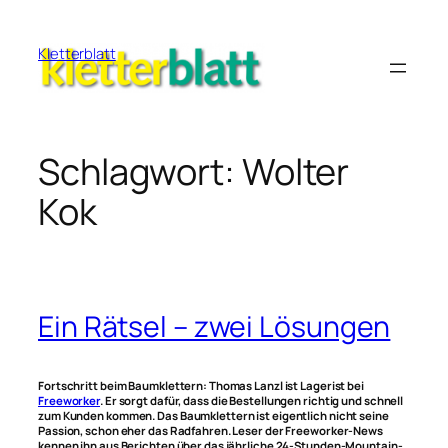
Zum
Inhalt
Kletterblatt
springen
Schlagwort:
Wolter
Kok
Ein Rätsel – zwei Lösungen
Fortschritt beim Baumklettern: Thomas Lanzl ist Lagerist bei
Freeworker
. Er sorgt dafür, dass die Bestellungen richtig und schnell
zum Kunden kommen. Das Baumklettern ist eigentlich nicht seine
Passion, schon eher das Radfahren. Leser der Freeworker-News
kennen ihn aus Berichten über das jährliche 24-Stunden-Mountain-