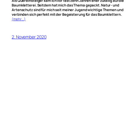
Als Quereinsteiger kam ich vor fast zehn Jahren eher zufällig auf die
Baumkletterei. Seitdem hat mich das Thema gepackt. Natur- und
Artenschutz sind für mich seit meiner Jugend wichtige Themen und
verbinden sich perfekt mit der Begeisterung für das Baumklettern.
(mehr …)
2. November 2020