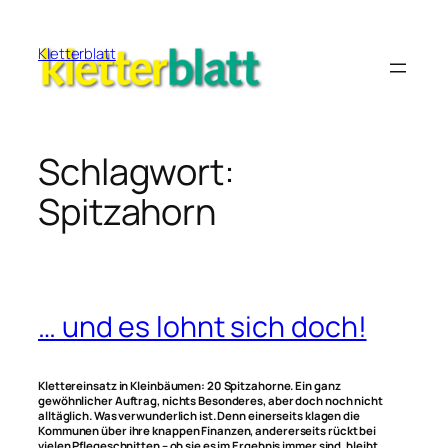
Zum
Inhalt
Kletterblatt
springen
Schlagwort:
Spitzahorn
… und es lohnt sich doch!
Klettereinsatz in Kleinbäumen: 20 Spitzahorne. Ein ganz
gewöhnlicher Auftrag, nichts Besonderes, aber doch noch nicht
alltäglich. Was verwunderlich ist. Denn einerseits klagen die
Kommunen über ihre knappen Finanzen, andererseits rückt bei
vielen Pflegeschnitten – ob sie es im Ergebnis immer sind, bleibt