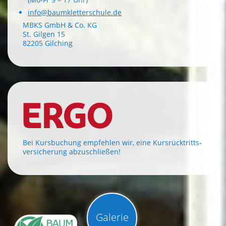
info@baumkletterschule.de
MBKS GmbH & Co. KG
St. Gilgen 15
82205 Gilching
Bei Kursbuchung empfehlen wir, eine Kursrücktritts-
versicherung abzuschließen!
Galerie