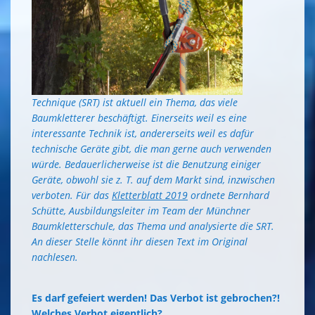
Technique (SRT) ist aktuell ein Thema, das viele
Baumkletterer beschäftigt. Einerseits weil es eine
interessante Technik ist, andererseits weil es dafür
technische Geräte gibt, die man gerne auch verwenden
würde. Bedauerlicherweise ist die Benutzung einiger
Geräte, obwohl sie z. T. auf dem Markt sind, inzwischen
verboten. Für das
Kletterblatt 2019
ordnete Bernhard
Schütte, Ausbildungsleiter im Team der Münchner
Baumkletterschule, das Thema und analysierte die SRT.
An dieser Stelle könnt ihr diesen Text im Original
nachlesen.
Es darf gefeiert werden! Das Verbot ist gebrochen?!
Welches Verbot eigentlich?