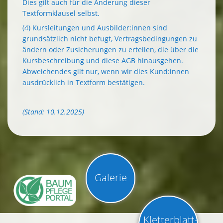
Dies gilt auch für die Änderung dieser
Textformklausel selbst.
(4) Kursleitungen und Ausbilder:innen sind
grundsätzlich nicht befugt, Vertragsbedingungen zu
ändern oder Zusicherungen zu erteilen, die über die
Kursbeschreibung und diese AGB hinausgehen.
Abweichendes gilt nur, wenn wir dies Kund:innen
ausdrücklich in Textform bestätigen.
(Stand: 10.12.2025)
Galerie
Kletterblatt-