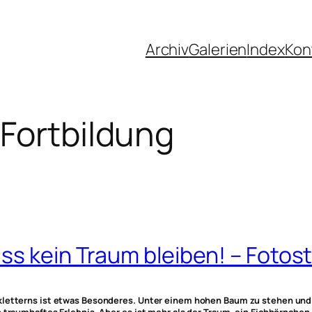
Archiv
Galerien
Index
Kon
 Fortbildung
ss kein Traum bleiben! – Fotos
kletterns ist etwas Besonderes. Unter einem hohen Baum zu stehen und 