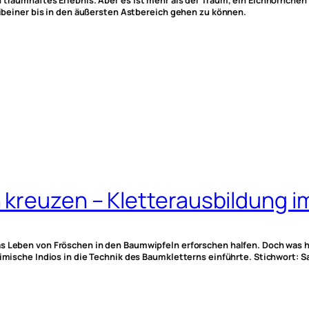
traumhaftes Erlebnis. Aber es ist mehr als der Traum, ein Eichhörnchen o
weibeiner bis in den äußersten Astbereich gehen zu können.
kreuzen – Kletterausbildung i
as Leben von Fröschen in den Baumwipfeln erforschen halfen. Doch was h
eimische Indios in die Technik des Baumkletterns einführte. Stichwort: 