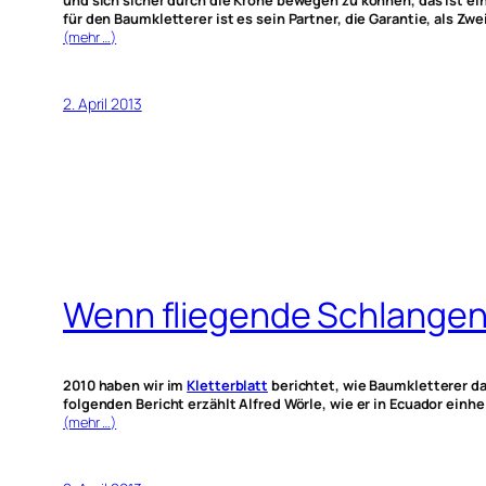
und sich sicher durch die Krone bewegen zu können, das ist ein 
für den Baumkletterer ist es sein Partner, die Garantie, als Z
(mehr …)
2. April 2013
Wenn fliegende Schlangen 
2010 haben wir im
Kletterblatt
berichtet, wie Baumkletterer d
folgenden Bericht erzählt Alfred Wörle, wie er in Ecuador einh
(mehr …)