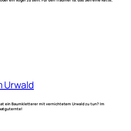
der ein Vogel zu sein. Für den Träumer ist das Seil eine Kette,
m Urwald
at ein Baumkletterer mit vernichtetem Urwald zu tun? Im
Saatguternte!