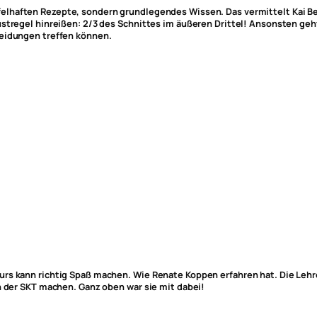
ifelhaften Rezepte, sondern grundlegendes Wissen. Das vermittelt Kai
ustregel hinreißen: 2/3 des Schnittes im äußeren Drittel! Ansonsten geh
heidungen treffen können.
urs kann richtig Spaß machen. Wie Renate Koppen erfahren hat. Die Leh
n der SKT machen. Ganz oben war sie mit dabei!