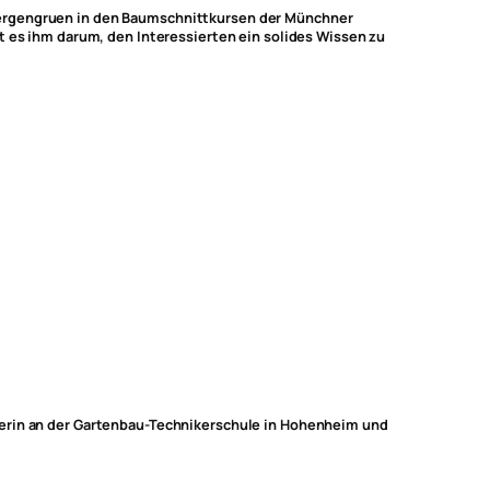
 Bergengruen in den Baumschnittkursen der Münchner
t es ihm darum, den Interessierten ein solides Wissen zu
rerin an der Gartenbau-Technikerschule in Hohenheim und