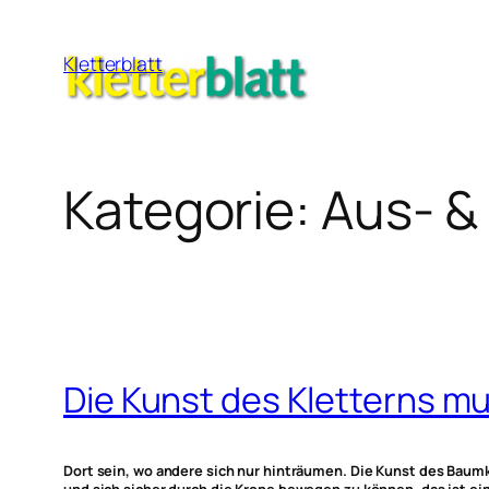
Zum
Inhalt
Kletterblatt
springen
Kategorie:
Aus- &
Die Kunst des Kletterns mu
Dort sein, wo andere sich nur hinträumen. Die Kunst des Baum