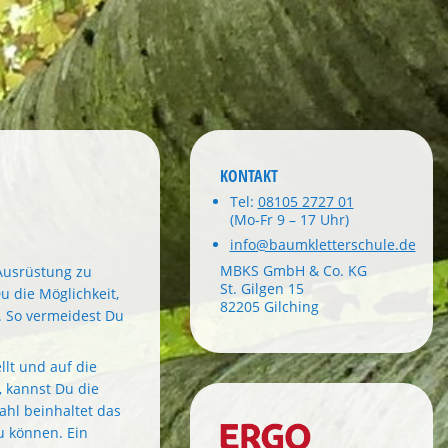
KONTAKT
Tel:
08105 2727 01
(Mo-Fr 9 – 17 Uhr)
info@baumkletterschule.de
MBKS GmbH & Co. KG
 Ausrüstung zu
St. Gilgen 15
 die Möglichkeit,
82205 Gilching
n. So vermeidest Du
lt und auf die
, kannst Du die
hl beinhaltet das
u können. Ein