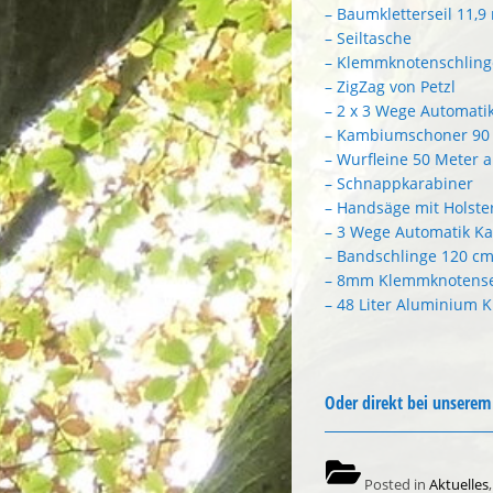
– Baumkletterseil 11,9
– Seiltasche
– Klemmknotenschling
– ZigZag von Petzl
– 2 x 3 Wege Automati
– Kambiumschoner 90 
– Wurfleine 50 Meter 
– Schnappkarabiner
– Handsäge mit Holste
– 3 Wege Automatik Ka
– Bandschlinge 120 cm
– 8mm Klemmknotensei
– 48 Liter Aluminium K
Oder direkt bei unsere
Posted in
Aktuelles