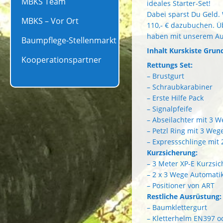
MBKS Team
ideales Starter-Set!
Dabei sparst Du Geld.
MBKS – Vor Ort
110,- € dazubuchen. Ü
haben mit unserem Aus
Baumpflege-Stellenmarkt
Inhalt Kurskiste Grun
Kooperationspartner
Rettungs Set:
– Brustgurt
– Schraubkarabiner
– Erste Hilfe Pack
– Signalpfeife
– Abseilachter mit 3 
– Petzl Ring mit 3 Weg
– Expressschlinge mit
Kurzsicherung:
– 3 Meter XP-E Kurzsic
– 2 x 3 Wege Automati
– Positioner von ART
Restliche Ausrüstung:
– Baumklettergurt
– Kletterhelm EN397 