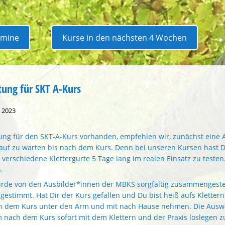
rmine
Kurse in den nächsten 4 Wochen
tung für SKT A-Kurs
 2023
tung für den SKT-A-Kurs vorhanden, empfehlen wir, zunächst eine
uf zu warten bis nach dem Kurs. Denn bei unseren Kursen hast Du
 verschiedene Klettergurte 5 Tage lang im realen Einsatz zu teste
.
rde von den Ausbilder*innen der MBKS sorgfältig zusammengestel
gestimmt. Hat Dir der Kurs gefallen und Du bist heiß aufs Klettern
ch dem Kurs unter den Arm und mit nach Hause nehmen. Die Auswa
nach dem Kurs sofort mit dem Klettern und der Praxis loslegen z