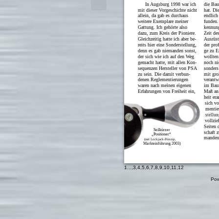
In Augsburg 1998 war ich
die Bau
mit dieser Vorgeschichte nicht
hat. Di
allein, da gab es durchaus
endlich
weitere Exemplare meiner
funden.
Gattung. Ich gehörte also
kennung
dazu, zum Kreis der Pioniere.
Zeit de
Gleichzeitig hatte ich aber be-
Ausrüst
reits hier eine Sonderstellung,
der pro
denn es gab niemanden sonst,
ge zu E
der sich wie ich auf den Weg
wollten 
gemacht hatte, mit allen Kon-
noch ni
sequenzen Hersteller von PSA
sonders
zu sein. Die damit verbun-
mit gro
denen Reglementierungen
verantw
waren nach meinen eigenen
im Baum
Erfahrungen von Freiheit ein,
Maß an 
heit era
sich v
mentier
stellun
vollzie
Seiten 
Seilkürzer
schaft z
„Positioner“
manden,
(mit Lockjack-Prinzip,
Markteinführung 2003)
1
...,
3
,
4
,
5
,
6
,
7
,
8
,
9
,
10
,
11
,
12
Pow