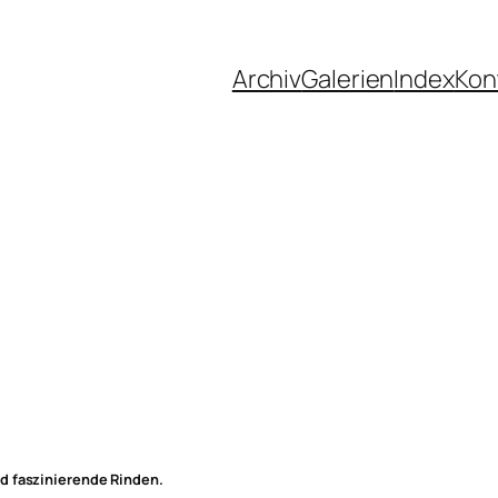
Archiv
Galerien
Index
Kon
d faszinierende Rinden.