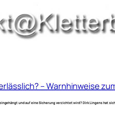
nerlässlich? – Warnhinweise zu
eingehängt und auf eine Sicherung verzichtet wird? Dirk Lingens hat sich