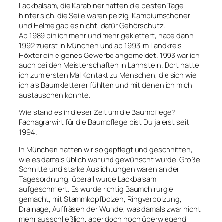
Lackbalsam, die Karabiner hatten die besten Tage
hinter sich, die Seile waren pelzig, Kambiumschoner
und Helme gab es nicht, dafür Gehörschutz.
Ab 1989 bin ich mehr und mehr geklettert, habe dann
1992 zuerst in München und ab 1993 im Landkreis
Höxter ein eigenes Gewerbe angemeldet. 1993 war ich
auch bei den Meisterschaften in Lahnstein. Dort hatte
ich zum ersten Mal Kontakt zu Menschen, die sich wie
ich als Baumkletterer fühlten und mit denen ich mich
austauschen konnte.
Wie stand es in dieser Zeit um die Baumpflege?
Fachagrarwirt für die Baumpflege bist Du ja erst seit
1994.
In München hatten wir so gepflegt und geschnitten,
wie es damals üblich war und gewünscht wurde. Große
Schnitte und starke Auslichtungen waren an der
Tagesordnung, überall wurde Lackbalsam
aufgeschmiert. Es wurde richtig Baumchirurgie
gemacht, mit Stammkopfbolzen, Ringverbolzung,
Drainage, Auffräsen der Wunde, was damals zwar nicht
mehr ausschließlich, aber doch noch überwiegend