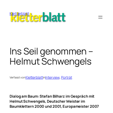
Zum
Inhalt
Kletterblatt
springen
Ins Seil genommen –
Helmut Schwengels
Kletterblatt
Interview
, 
Porträt
Verfasst von
in
Dialog am Baum: Stefan Bilharz im Gespräch mit
Helmut Schwengels, Deutscher Meister im
Baumklettern 2000 und 2001, Europameister 2007