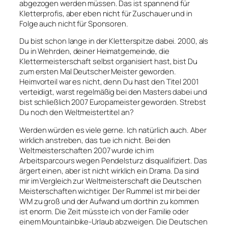
abgezogen werden müssen. Das ist spannend für
Kletterprofis, aber eben nicht für Zuschauer und in
Folge auch nicht für Sponsoren.
Du bist schon lange in der Kletterspitze dabei. 2000, als
Du in Wehrden, deiner Heimatgemeinde, die
Klettermeisterschaft selbst organisiert hast, bist Du
zum ersten Mal Deutscher Meister geworden.
Heimvorteil war es nicht, denn Du hast den Titel 2001
verteidigt, warst regelmäßig bei den Masters dabei und
bist schließlich 2007 Europameister geworden. Strebst
Du noch den Weltmeistertitel an?
Werden würden es viele gerne. Ich natürlich auch. Aber
wirklich anstreben, das tue ich nicht. Bei den
Weltmeisterschaften 2007 wurde ich im
Arbeitsparcours wegen Pendelsturz disqualifiziert. Das
ärgert einen, aber ist nicht wirklich ein Drama. Da sind
mir im Vergleich zur Weltmeisterschaft die Deutschen
Meisterschaften wichtiger. Der Rummel ist mir bei der
WM zu groß und der Aufwand um dorthin zu kommen
ist enorm. Die Zeit müsste ich von der Familie oder
einem Mountainbike-Urlaub abzweigen. Die Deutschen