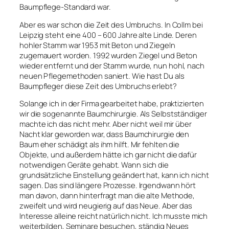
Baumpflege-Standard war.
Aber es war schon die Zeit des Umbruchs. In Collm bei
Leipzig steht eine 400 – 600 Jahre alte Linde. Deren
hohler Stamm war 1953 mit Beton und Ziegeln
zugemauert worden. 1992 wurden Ziegel und Beton
wieder entfernt und der Stamm wurde, nun hohl, nach
neuen Pflegemethoden saniert. Wie hast Du als
Baumpfleger diese Zeit des Umbruchs erlebt?
Solange ich in der Firma gearbeitet habe, praktizierten
wir die sogenannte Baumchirurgie. Als Selbstständiger
machte ich das nicht mehr. Aber nicht weil mir über
Nacht klar geworden war, dass Baumchirurgie den
Baum eher schädigt als ihm hilft. Mir fehlten die
Objekte, und außerdem hätte ich gar nicht die dafür
notwendigen Geräte gehabt. Wann sich die
grundsätzliche Einstellung geändert hat, kann ich nicht
sagen. Das sind längere Prozesse. Irgendwann hört
man davon, dann hinterfragt man die alte Methode,
zweifelt und wird neugierig auf das Neue. Aber das
Interesse alleine reicht natürlich nicht. Ich musste mich
weiterbilden, Seminare besuchen, ständig Neues