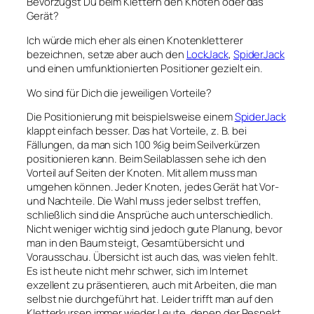
Bevorzugst Du beim Klettern den Knoten oder das
Gerät?
Ich würde mich eher als einen Knotenkletterer
bezeichnen, setze aber auch den
LockJack
,
SpiderJack
und einen umfunktionierten Positioner gezielt ein.
Wo sind für Dich die jeweiligen Vorteile?
Die Positionierung mit beispielsweise einem
SpiderJack
klappt einfach besser. Das hat Vorteile, z. B. bei
Fällungen, da man sich 100 %ig beim Seilverkürzen
positionieren kann. Beim Seilablassen sehe ich den
Vorteil auf Seiten der Knoten. Mit allem muss man
umgehen können. Jeder Knoten, jedes Gerät hat Vor-
und Nachteile. Die Wahl muss jeder selbst treffen,
schließlich sind die Ansprüche auch unterschiedlich.
Nicht weniger wichtig sind jedoch gute Planung, bevor
man in den Baum steigt, Gesamtübersicht und
Vorausschau. Übersicht ist auch das, was vielen fehlt.
Es ist heute nicht mehr schwer, sich im Internet
exzellent zu präsentieren, auch mit Arbeiten, die man
selbst nie durchgeführt hat. Leider trifft man auf den
Kletterkursen immer wieder Leute, denen der Respekt