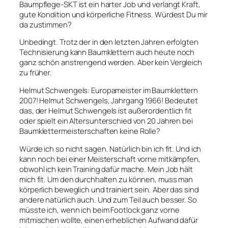
Baumpflege-SKT ist ein harter Job und verlangt Kraft,
gute Kondition und körperliche Fitness. Würdest Du mir
da zustimmen?
Unbedingt. Trotz der in den letzten Jahren erfolgten
Technisierung kann Baumklettern auch heute noch
ganz schön anstrengend werden. Aber kein Vergleich
zu früher.
Helmut Schwengels: Europameister im Baumklettern
2007! Helmut Schwengels, Jahrgang 1966! Bedeutet
das, der Helmut Schwengels ist außerordentlich fit
oder spielt ein Altersunterschied von 20 Jahren bei
Baumklettermeisterschaften keine Rolle?
Würde ich so nicht sagen. Natürlich bin ich fit. Und ich
kann noch bei einer Meisterschaft vorne mitkämpfen,
obwohl ich kein Training dafür mache. Mein Job hält
mich fit. Um den durchhalten zu können, muss man
körperlich beweglich und trainiert sein. Aber das sind
andere natürlich auch. Und zum Teil auch besser. So
müsste ich, wenn ich beim Footlock ganz vorne
mitmischen wollte, einen erheblichen Aufwand dafür