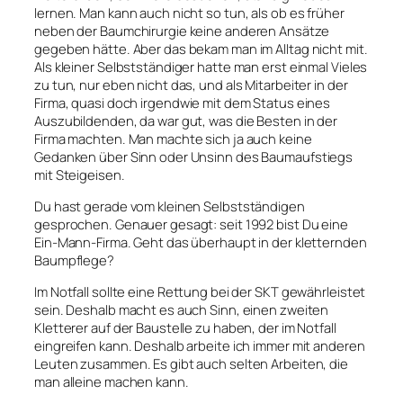
lernen. Man kann auch nicht so tun, als ob es früher
neben der Baumchirurgie keine anderen Ansätze
gegeben hätte. Aber das bekam man im Alltag nicht mit.
Als kleiner Selbstständiger hatte man erst einmal Vieles
zu tun, nur eben nicht das, und als Mitarbeiter in der
Firma, quasi doch irgendwie mit dem Status eines
Auszubildenden, da war gut, was die Besten in der
Firma machten. Man machte sich ja auch keine
Gedanken über Sinn oder Unsinn des Baumaufstiegs
mit Steigeisen.
Du hast gerade vom kleinen Selbstständigen
gesprochen. Genauer gesagt: seit 1992 bist Du eine
Ein-Mann-Firma. Geht das überhaupt in der kletternden
Baumpflege?
Im Notfall sollte eine Rettung bei der SKT gewährleistet
sein. Deshalb macht es auch Sinn, einen zweiten
Kletterer auf der Baustelle zu haben, der im Notfall
eingreifen kann. Deshalb arbeite ich immer mit anderen
Leuten zusammen. Es gibt auch selten Arbeiten, die
man alleine machen kann.