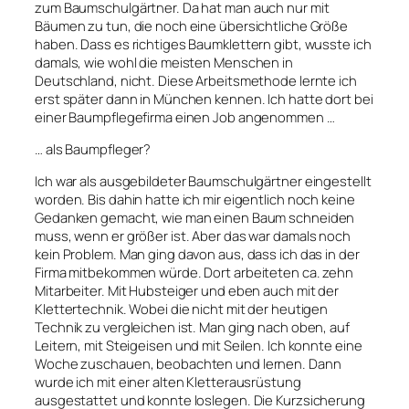
zum Baumschulgärtner. Da hat man auch nur mit
Bäumen zu tun, die noch eine übersichtliche Größe
haben. Dass es richtiges Baumklettern gibt, wusste ich
damals, wie wohl die meisten Menschen in
Deutschland, nicht. Diese Arbeitsmethode lernte ich
erst später dann in München kennen. Ich hatte dort bei
einer Baumpflegefirma einen Job angenommen …
… als Baumpfleger?
Ich war als ausgebildeter Baumschulgärtner eingestellt
worden. Bis dahin hatte ich mir eigentlich noch keine
Gedanken gemacht, wie man einen Baum schneiden
muss, wenn er größer ist. Aber das war damals noch
kein Problem. Man ging davon aus, dass ich das in der
Firma mitbekommen würde. Dort arbeiteten ca. zehn
Mitarbeiter. Mit Hubsteiger und eben auch mit der
Klettertechnik. Wobei die nicht mit der heutigen
Technik zu vergleichen ist. Man ging nach oben, auf
Leitern, mit Steigeisen und mit Seilen. Ich konnte eine
Woche zuschauen, beobachten und lernen. Dann
wurde ich mit einer alten Kletterausrüstung
ausgestattet und konnte loslegen. Die Kurzsicherung