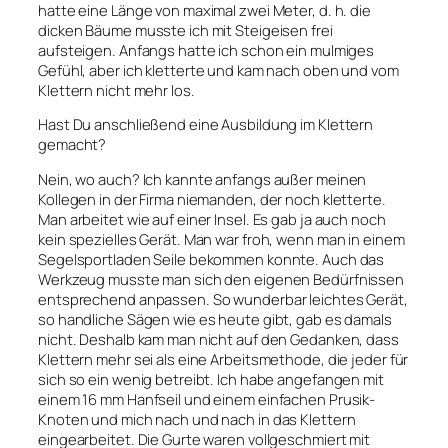
hatte eine Länge von maximal zwei Meter, d. h. die
dicken Bäume musste ich mit Steigeisen frei
aufsteigen. Anfangs hatte ich schon ein mulmiges
Gefühl, aber ich kletterte und kam nach oben und vom
Klettern nicht mehr los.
Hast Du anschließend eine Ausbildung im Klettern
gemacht?
Nein, wo auch? Ich kannte anfangs außer meinen
Kollegen in der Firma niemanden, der noch kletterte.
Man arbeitet wie auf einer Insel. Es gab ja auch noch
kein spezielles Gerät. Man war froh, wenn man in einem
Segelsportladen Seile bekommen konnte. Auch das
Werkzeug musste man sich den eigenen Bedürfnissen
entsprechend anpassen. So wunderbar leichtes Gerät,
so handliche Sägen wie es heute gibt, gab es damals
nicht. Deshalb kam man nicht auf den Gedanken, dass
Klettern mehr sei als eine Arbeitsmethode, die jeder für
sich so ein wenig betreibt. Ich habe angefangen mit
einem 16 mm Hanfseil und einem einfachen Prusik-
Knoten und mich nach und nach in das Klettern
eingearbeitet. Die Gurte waren vollgeschmiert mit