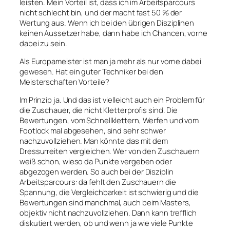
leisten. Mein Vorteil ist, dass ich im Arbeitsparcours
nicht schlecht bin, und der macht fast 50 % der
Wertung aus. Wenn ich bei den übrigen Disziplinen
keinen Aussetzer habe, dann habe ich Chancen, vorne
dabei zu sein.
Als Europameister ist man ja mehr als nur vorne dabei
gewesen. Hat ein guter Techniker bei den
Meisterschaften Vorteile?
Im Prinzip ja. Und das ist vielleicht auch ein Problem für
die Zuschauer, die nicht Kletterprofis sind. Die
Bewertungen, vom Schnellklettern, Werfen und vom
Footlock mal abgesehen, sind sehr schwer
nachzuvollziehen. Man könnte das mit dem
Dressurreiten vergleichen. Wer von den Zuschauern
weiß schon, wieso da Punkte vergeben oder
abgezogen werden. So auch bei der Disziplin
Arbeitsparcours: da fehlt den Zuschauern die
Spannung, die Vergleichbarkeit ist schwierig und die
Bewertungen sind manchmal, auch beim Masters,
objektiv nicht nachzuvollziehen. Dann kann trefflich
diskutiert werden, ob und wenn ja wie viele Punkte