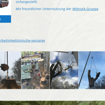
sichergestellt.
Mit freundlicher Unterstützung der
Wittrock-Gruppe
e
rbeitsmedizinische-vorsorge