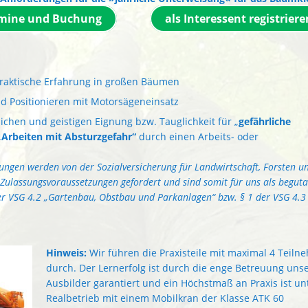
mine und Buchung
als Interessent registriere
raktische Erfahrung in großen Bäumen
d Positionieren mit Motorsägeneinsatz
ichen und geistigen Eignung bzw. Tauglichkeit für „
gefährliche
„
Arbeiten
mit Absturzgefahr“
durch einen Arbeits- oder
ungen werden von der Sozialversicherung für Landwirtschaft, Forsten u
Zulassungsvoraussetzungen gefordert und sind somit für uns als beguta
der VSG 4.2 „Gartenbau, Obstbau und Parkanlagen“ bzw. § 1 der VSG 4.3
Hinweis:
Wir führen die Praxisteile mit maximal 4 Teiln
durch. Der Lernerfolg ist durch die enge Betreuung uns
Ausbilder garantiert und ein Höchstmaß an Praxis ist un
Realbetrieb mit einem Mobilkran der Klasse ATK 60