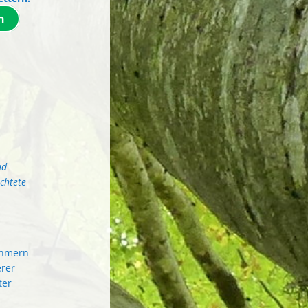
n
nd
chtete
ehmern
erer
ter