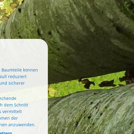
. Baumteile können
ull reduziert
und sicherer
rechende
h dem Schnitt
 vermittelt
ahmen der
ionen anzuwenden.
ettern.