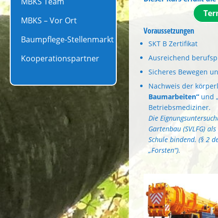
MBKS Team
Ter
MBKS – Vor Ort
Voraussetzungen
Baumpflege-Stellenmarkt
SKT B Zertifikat
Ausreichend berufsp
Kooperationspartner
Sicheres Bewegen un
Nachweis der körperl
Baumarbeiten“
und 
Betriebsmediziner.
Die Eignungsuntersuch
Gartenbau (SVLFG) als 
Schule bindend. (§ 2 
„Forsten“).