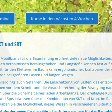
rmine
Kurse in den nächsten 4 Wochen
KT und SRT
Mobilkrans für die Baumfällung eröffnet viele neue Möglichkeiten
en Verhältnissen herausgehoben und Fangstöße können fast auf N
it für den Kletterer im Baum kann ergonomischer, kraftsparender 
rade bei größeren Lasten und langen Wegen.
 allerdings auch Gefahren. Die Einschätzung von Lasten, das entsp
en vor dem Schnitt und die Vorausberechnung der Bewegung nac
 über die Sicherheit eines jeden Arbeitsgangs. Der dreitägige Kurs
und Spezialwissen über die Kombination von SKT und Kran. Im R
aben Sie die Möglichkeit, dieses Wissen in verschiedenen Situat
ie Anforderungen für die »jährliche Unterweisung« für das Baumkl