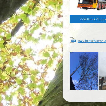
© Wittrock Grupp
B45-broschuere-a