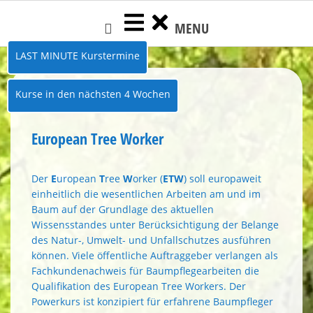
Skip
MENU
to
content
LAST MINUTE Kurstermine
Kurse in den nächsten 4 Wochen
European Tree Worker
Der
E
uropean
T
ree
W
orker (
ETW
) soll europaweit
einheitlich die wesentlichen Arbeiten am und im
Baum auf der Grundlage des aktuellen
Wissensstandes unter Berücksichtigung der Belange
des Natur-, Umwelt- und Unfallschutzes ausführen
können. Viele öffentliche Auftraggeber verlangen als
Fachkundenachweis für Baumpflegearbeiten die
Qualifikation des European Tree Workers. Der
Powerkurs ist konzipiert für erfahrene Baumpfleger