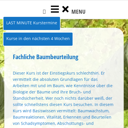
Skip
MENU
to
content
LAST MINUTE Kurstermine
Kurse in den nächsten 4 Wochen
Fachliche Baumbeurteilung
Dieser Kurs ist der Einstiegskurs schlechthin. Er
vermittelt die absoluten Grundlagen für das
Arbeiten mit und im Baum, wie Kenntnisse über die
Bio­logie der Bäume und ihre Bruch- und
Standsicherheit. Wer noch nichts darü­ber weiß, der
sollte schnellstens diesen Kurs besuchen. In diesem
Kurs wird Ba­siswissen vermittelt: Baumwachstum,
Baumreaktionen, Vi­talität, Erkennen und Beurteilen
von Schadsymptomen, Abschottungs- und