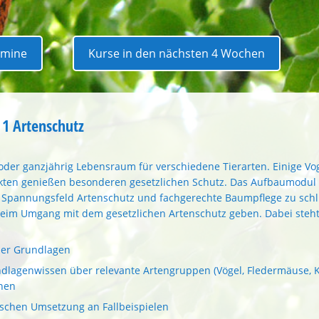
rmine
Kurse in den nächsten 4 Wochen
1 Artenschutz
oder ganzjährig Lebensraum für verschiedene Tierarten. Einige Vog
ten genießen besonderen gesetzlichen Schutz. Das Aufbaumodul h
 Spannungsfeld Artenschutz und fachgerechte Baumpflege zu sch
eim Umgang mit dem gesetzlichen Artenschutz geben. Dabei steht
her Grundlagen
dlagenwissen über relevante Artengruppen (Vögel, Fledermäuse, K
hen
ischen Umsetzung an Fallbeispielen