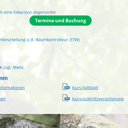
h eine Exkursion abgerundet
Termine und Buchung
mbeurteilung (z.B. Baumkontrolleur, ETW)
zzgl. MwSt.
onen
nformationen
Kurs-Faltblatt
ten
Kursrücktrittsversicherung