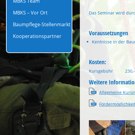
MBKS Team
MBKS – Vor Ort
Das Seminar wird durc
Baumpflege-Stellenmarkt
Voraussetzungen
Kooperationspartner
Kentnisse in der Bau
Kosten:
Kursgebühr 230,-€ 
Weitere Informati
Allgemeine Kursi
Fördermöglichkei