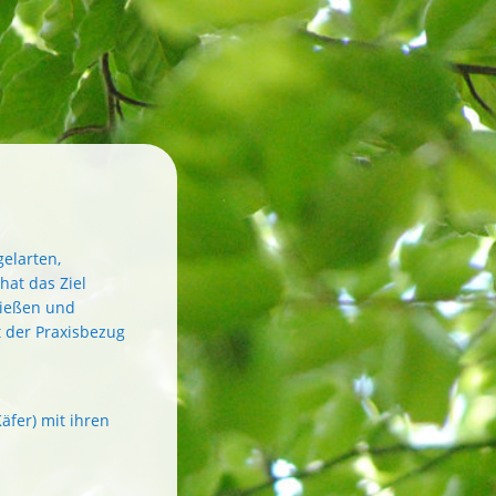
elarten,
at das Ziel
ließen und
 der Praxisbezug
äfer) mit ihren