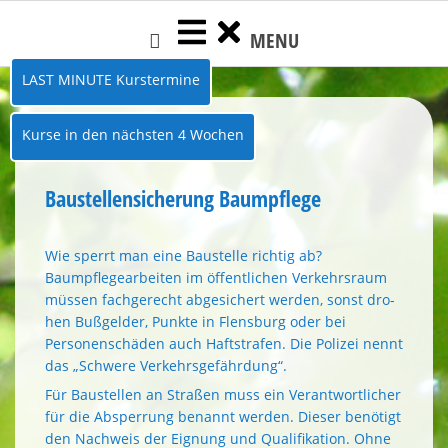
Skip
MENU
to
content
LAST MINUTE Kurstermine
Kurse in den nächsten 4 Wochen
Baustellensicherung Baumpflege
Wie sperrt man eine Baustelle richtig ab?
Baumpflegearbeiten im öffentli­chen Verkehrsraum
müssen fachge­recht abgesichert werden, sonst dro­
hen Bußgelder, Punkte in Flensburg oder bei
Personenschäden auch Haft­strafen. Die Polizei nennt
das „Schwe­re Verkehrsgefährdung“.
Für Baustellen an Straßen muss ein Verantwortlicher
für die Absperrung benannt werden. Dieser benötigt
den Nachweis der Eignung und Qualifikati­on. Ohne