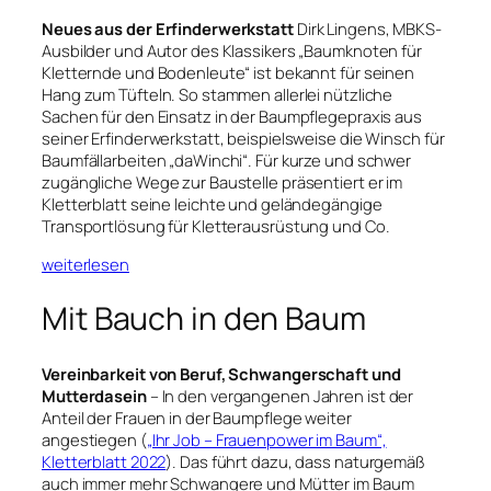
Neues aus der Erfinderwerkstatt
Dirk Lingens, MBKS-
Ausbilder und Autor des Klassikers „Baumknoten für
Kletternde und Bodenleute“ ist bekannt für seinen
Hang zum Tüfteln. So stammen allerlei nützliche
Sachen für den Einsatz in der Baumpflegepraxis aus
seiner Erfinderwerkstatt, beispielsweise die Winsch für
Baumfällarbeiten „daWinchi“. Für kurze und schwer
zugängliche Wege zur Baustelle präsentiert er im
Kletterblatt seine leichte und geländegängige
Transportlösung für Kletterausrüstung und Co.
weiterlesen
Mit Bauch in den Baum
Vereinbarkeit von Beruf, Schwangerschaft und
Mutterdasein
– In den vergangenen Jahren ist der
Anteil der Frauen in der Baumpflege weiter
angestiegen (
„Ihr Job – Frauenpower im Baum“,
Kletterblatt 2022
). Das führt dazu, dass naturgemäß
auch immer mehr Schwangere und Mütter im Baum