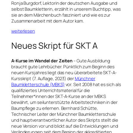
Ronja Burgdorf, Lektorin der deutschen Ausgabe und
selbst Baumkletterin, erzählt in unserem Buchtipp, was
sie an dem Märchenbuch fasziniert und wie es zur
Zusammenarbeit mit dem Autor kam.
weiterlesen
Neues Skript für SKT A
A-Kurse im Wandel der Zeiten
– Gute Ausbildung
braucht gute Lehrbücher. Pünktlich zum Beginn des
neuen Kursjahres liegt das neu überarbeitete SKT-A-
Kursskript (7. Auflage, 2023) der
Münchner
Baumkletterschule (MBKS)
vor. Seit 2008 hat es sich als
qualifiziertes Unterrichtsmaterial für die
Teilnehmer*innen der SKT-A-Kurse an der MBKS
bewährt, um seilunterstützte Arbeitstechniken in der
Baumpflege zu erlernen. Bernhard Schütte,
Technischer Leiter der Münchner Baumkletterschule
und hauptverantwortlicher Autor des Skripts stellt die
neue Version vor und blickt auf die Entwicklungen und
Veränderungen seit dem Beginn der akkreditierten