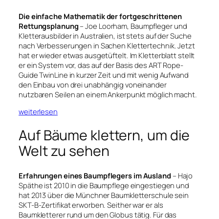
Die einfache Mathematik der fortgeschrittenen
Rettungsplanung
– Joe Loorham, Baumpfleger und
Kletterausbilder in Australien, ist stets auf der Suche
nach Verbesserungen in Sachen Klettertechnik. Jetzt
hat er wieder etwas ausgetüftelt. Im Kletterblatt stellt
er ein System vor, das auf der Basis des ART Rope-
Guide TwinLine in kurzer Zeit und mit wenig Aufwand
den Einbau von drei unabhängig voneinander
nutzbaren Seilen an einem Ankerpunkt möglich macht.
weiterlesen
Auf Bäume klettern, um die
Welt zu sehen
Erfahrungen eines Baumpflegers im Ausland
– Hajo
Späthe ist 2010 in die Baumpflege eingestiegen und
hat 2013 über die Münchner Baumkletterschule sein
SKT-B-Zertifikat erworben. Seither war er als
Baumkletterer rund um den Globus tätig. Für das