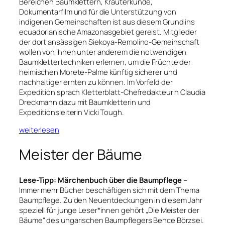
Bereichen Baumklettern, Kräuterkunde,
Dokumentarfilm und für die Unterstützung von
indigenen Gemeinschaften ist aus diesem Grund ins
ecuadorianische Amazonasgebiet gereist. Mitglieder
der dort ansässigen Siekoya-Remolino-Gemeinschaft
wollen von ihnen unter anderem die notwendigen
Baumklettertechniken erlernen, um die Früchte der
heimischen Morete-Palme künftig sicherer und
nachhaltiger ernten zu können. Im Vorfeld der
Expedition sprach Kletterblatt-Chefredakteurin Claudia
Dreckmann dazu mit Baumkletterin und
Expeditionsleiterin Vicki Tough.
weiterlesen
Meister der Bäume
Lese-Tipp: Märchenbuch über die Baumpflege
–
Immer mehr Bücher beschäftigen sich mit dem Thema
Baumpflege. Zu den Neuentdeckungen in diesem Jahr
speziell für junge Leser*innen gehört „Die Meister der
Bäume“ des ungarischen Baumpflegers Bence Börzsei.