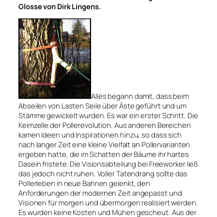
Glosse von Dirk Lingens.
Alles begann damit, dass beim
Abseilen von Lasten Seile über Äste geführt und um
Stämme gewickelt wurden. Es war ein erster Schritt. Die
Keimzelle der Pollerevolution. Aus anderen Bereichen
kamen Ideen und Inspirationen hinzu, so dass sich
nach langer Zeit eine kleine Vielfalt an Pollervarianten
ergeben hatte, die im Schatten der Bäume ihr hartes
Dasein fristete. Die Visionsabteilung bei Freeworker ließ
das jedoch nicht ruhen. Voller Tatendrang sollte das
Pollerleben in neue Bahnen gelenkt, den
Anforderungen der modernen Zeit angepasst und
Visionen für morgen und übermorgen realisiert werden.
Es wurden keine Kosten und Mühen gescheut. Aus der