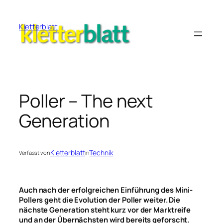
Zum
Inhalt
Kletterblatt
springen
Poller – The next
Generation
Kletterblatt
Technik
Verfasst von
in
Auch nach der erfolgreichen Einführung des Mini-
Pollers geht die Evolution der Poller weiter. Die
nächste Generation steht kurz vor der Marktreife
und an der Übernächsten wird bereits geforscht.