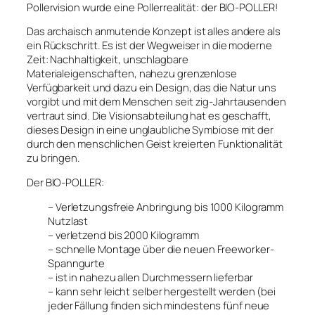
Pollervision wurde eine Pollerrealität: der BIO-POLLER!
Das archaisch anmutende Konzept ist alles andere als
ein Rückschritt. Es ist der Wegweiser in die moderne
Zeit: Nachhaltigkeit, unschlagbare
Materialeigenschaften, nahezu grenzenlose
Verfügbarkeit und dazu ein Design, das die Natur uns
vorgibt und mit dem Menschen seit zig-Jahrtausenden
vertraut sind. Die Visionsabteilung hat es geschafft,
dieses Design in eine unglaubliche Symbiose mit der
durch den menschlichen Geist kreierten Funktionalität
zu bringen.
Der BIO-POLLER:
– Verletzungsfreie Anbringung bis 1000 Kilogramm
Nutzlast
– verletzend bis 2000 Kilogramm
– schnelle Montage über die neuen Freeworker-
Spanngurte
– ist in nahezu allen Durchmessern lieferbar
– kann sehr leicht selber hergestellt werden (bei
jeder Fällung finden sich mindestens fünf neue