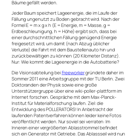
Bäume gefällt werden.
Jeder Baum speichert Lageenergie, die im Laufe der
Fällung ungenutzt zu Boden gebracht wird. Nach der
Formel E = m x g x h (E = Energie, m = Masse, g =
Erdbeschleunigung, h = Höhe) ergibt sich, dass bei
einer durchschnittlichen Fällung genügend Energie
freigesetzt wird, um damit (nach Abzug üblicher
Verluste) die Fahrt mit dem Baustellenauto hin und
zurück bewältigen zu können (20 Kilometer Distanz).
Nur: Wie kommt die Lageenergie in die Autobatterie?
Die Visionsabteilung bei
Freeworker
gründete daher im
Sommer 2011 eine Arbeitsgruppe mit der TU Berlin. Zwei
Doktoranden der Physik sowie eine große
Unterstützergruppe über eine wiki-poller-plattform im
Internet forschen. Gespräche mit dem Max-Planck-
Institut für Materialforschung laufen. Ziel: die
Entwicklung des POLLERATORS! In Anbetracht der
laufenden Patentverfahren können leider keine Fotos
veröffentlicht werden. Nur soviel sei verraten: Im
Inneren einer vergrößerten Ablasstrommel befindet
sich ein Generator mit Getriebe. Das Ablassseil wird nun