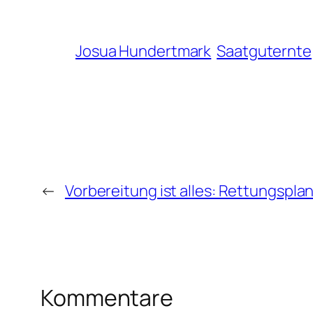
Josua Hundertmark
Saatguternte
←
Vorbereitung ist alles: Rettungspla
Kommentare