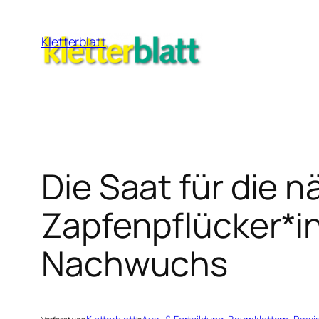
Zum
Inhalt
Kletterblatt
springen
Die Saat für die 
Zapfenpflücker*in
Nachwuchs