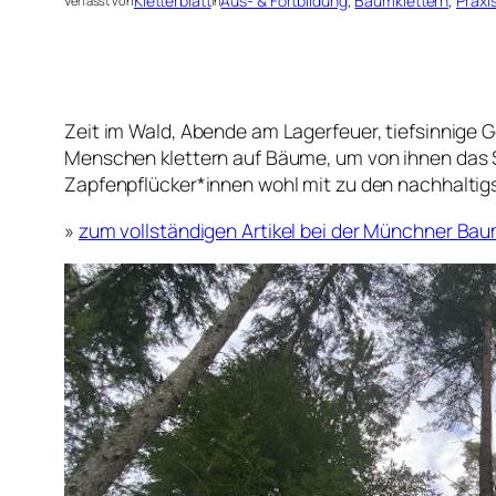
Kletterblatt
Aus- & Fortbildung
, 
Baumklettern
, 
Praxi
Verfasst von
in
Zeit im Wald, Abende am Lagerfeuer, tiefsinnige 
Menschen klettern auf Bäume, um von ihnen das S
Zapfenpflücker*innen wohl mit zu den nachhaltig
»
zum vollständigen Artikel bei der Münchner Bau