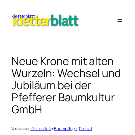
Zum
Inhalt
Kletterblatt
springen
Neue Krone mit alten
Wurzeln: Wechsel und
Jubiläum bei der
Pfefferer Baumkultur
GmbH
Kletterblatt
Baumpflege
, 
Porträt
Verfasst von
in