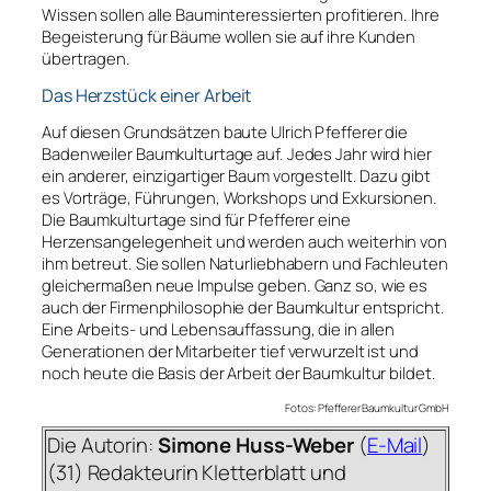
Wissen sollen alle Bauminteressierten profitieren. Ihre
Begeisterung für Bäume wollen sie auf ihre Kunden
übertragen.
Das Herzstück einer Arbeit
Auf diesen Grundsätzen baute Ulrich Pfefferer die
Badenweiler Baumkulturtage auf. Jedes Jahr wird hier
ein anderer, einzigartiger Baum vorgestellt. Dazu gibt
es Vorträge, Führungen, Workshops und Exkursionen.
Die Baumkulturtage sind für Pfefferer eine
Herzensangelegenheit und werden auch weiterhin von
ihm betreut. Sie sollen Naturliebhabern und Fachleuten
gleichermaßen neue Impulse geben. Ganz so, wie es
auch der Firmenphilosophie der Baumkultur entspricht.
Eine Arbeits- und Lebensauffassung, die in allen
Generationen der Mitarbeiter tief verwurzelt ist und
noch heute die Basis der Arbeit der Baumkultur bildet.
Fotos: Pfefferer Baumkultur GmbH
Die Autorin:
Simone Huss-Weber
(
E-Mail
)
(31) Redakteurin Kletterblatt und