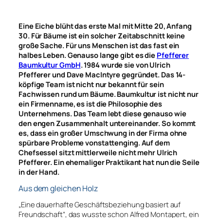
Eine Eiche blüht das erste Mal mit Mitte 20, Anfang
30. Für Bäume ist ein solcher Zeitabschnitt keine
große Sache. Für uns Menschen ist das fast ein
halbes Leben. Genauso lange gibt es die
Pfefferer
Baumkultur GmbH
. 1984 wurde sie von Ulrich
Pfefferer und Dave MacIntyre gegründet. Das 14-
köpfige Team ist nicht nur bekannt für sein
Fachwissen rund um Bäume. Baumkultur ist nicht nur
ein Firmenname, es ist die Philosophie des
Unternehmens. Das Team lebt diese genauso wie
den engen Zusammenhalt untereinander. So kommt
es, dass ein großer Umschwung in der Firma ohne
spürbare Probleme vonstattenging. Auf dem
Chefsessel sitzt mittlerweile nicht mehr Ulrich
Pfefferer. Ein ehemaliger Praktikant hat nun die Seile
in der Hand.
Aus dem gleichen Holz
„Eine dauerhafte Geschäftsbeziehung basiert auf
Freundschaft“, das wusste schon Alfred Montapert, ein