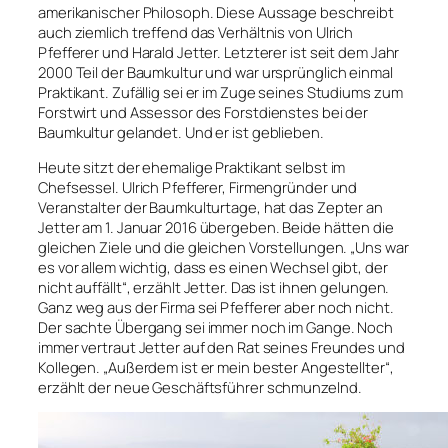
amerikanischer Philosoph. Diese Aussage beschreibt
auch ziemlich treffend das Verhältnis von Ulrich
Pfefferer und Harald Jetter. Letzterer ist seit dem Jahr
2000 Teil der Baumkultur und war ursprünglich einmal
Praktikant. Zufällig sei er im Zuge seines Studiums zum
Forstwirt und Assessor des Forstdienstes bei der
Baumkultur gelandet. Und er ist geblieben.
Heute sitzt der ehemalige Praktikant selbst im
Chefsessel. Ulrich Pfefferer, Firmengründer und
Veranstalter der Baumkulturtage, hat das Zepter an
Jetter am 1. Januar 2016 übergeben. Beide hätten die
gleichen Ziele und die gleichen Vorstellungen. „Uns war
es vor allem wichtig, dass es einen Wechsel gibt, der
nicht auffällt“, erzählt Jetter. Das ist ihnen gelungen.
Ganz weg aus der Firma sei Pfefferer aber noch nicht.
Der sachte Übergang sei immer noch im Gange. Noch
immer vertraut Jetter auf den Rat seines Freundes und
Kollegen. „Außerdem ist er mein bester Angestellter“,
erzählt der neue Geschäftsführer schmunzelnd.