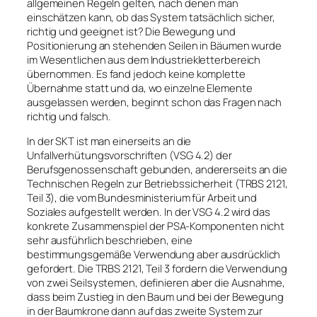
allgemeinen Regeln gelten, nach denen man
einschätzen kann, ob das System tatsächlich sicher,
richtig und geeignet ist? Die Bewegung und
Positionierung an stehenden Seilen in Bäumen wurde
im Wesentlichen aus dem Industriekletterbereich
übernommen. Es fand jedoch keine komplette
Übernahme statt und da, wo einzelne Elemente
ausgelassen werden, beginnt schon das Fragen nach
richtig und falsch.
In der SKT ist man einerseits an die
Unfallverhütungsvorschriften (VSG 4.2) der
Berufsgenossenschaft gebunden, andererseits an die
Technischen Regeln zur Betriebssicherheit (TRBS 2121,
Teil 3), die vom Bundesministerium für Arbeit und
Soziales aufgestellt werden. In der VSG 4.2 wird das
konkrete Zusammenspiel der PSA-Komponenten nicht
sehr ausführlich beschrieben, eine
bestimmungsgemäße Verwendung aber ausdrücklich
gefordert. Die TRBS 2121, Teil 3 fordern die Verwendung
von zwei Seilsystemen, definieren aber die Ausnahme,
dass beim Zustieg in den Baum und bei der Bewegung
in der Baumkrone dann auf das zweite System zur