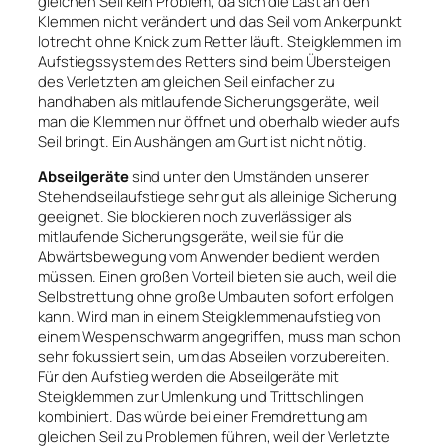
gleichen Seil kein Problem, da sich die Last an den
Klemmen nicht verändert und das Seil vom Ankerpunkt
lotrecht ohne Knick zum Retter läuft. Steigklemmen im
Aufstiegssystem des Retters sind beim Übersteigen
des Verletzten am gleichen Seil einfacher zu
handhaben als mitlaufende Sicherungsgeräte, weil
man die Klemmen nur öffnet und oberhalb wieder aufs
Seil bringt. Ein Aushängen am Gurt ist nicht nötig.
Abseilgeräte
sind unter den Umständen unserer
Stehendseilaufstiege sehr gut als alleinige Sicherung
geeignet. Sie blockieren noch zuverlässiger als
mitlaufende Sicherungsgeräte, weil sie für die
Abwärtsbewegung vom Anwender bedient werden
müssen. Einen großen Vorteil bieten sie auch, weil die
Selbstrettung ohne große Umbauten sofort erfolgen
kann. Wird man in einem Steigklemmenaufstieg von
einem Wespenschwarm angegriffen, muss man schon
sehr fokussiert sein, um das Abseilen vorzubereiten.
Für den Aufstieg werden die Abseilgeräte mit
Steigklemmen zur Umlenkung und Trittschlingen
kombiniert. Das würde bei einer Fremdrettung am
gleichen Seil zu Problemen führen, weil der Verletzte