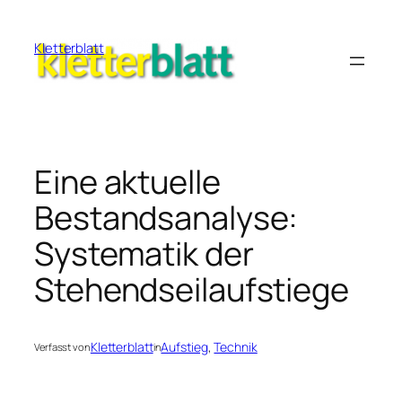
Zum
Inhalt
Kletterblatt
springen
Eine aktuelle
Bestandsanalyse:
Systematik der
Stehendseilaufstiege
Kletterblatt
Aufstieg
, 
Technik
Verfasst von
in