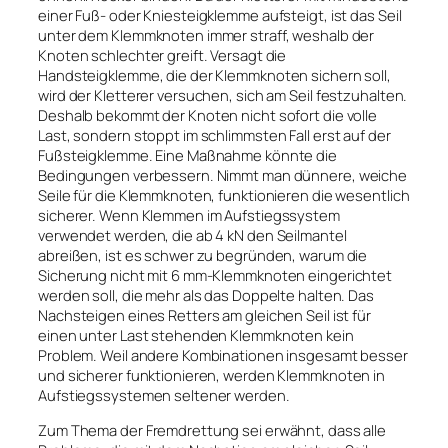
einer Fuß- oder Kniesteigklemme aufsteigt, ist das Seil
unter dem Klemmknoten immer straff, weshalb der
Knoten schlechter greift. Versagt die
Handsteigklemme, die der Klemmknoten sichern soll,
wird der Kletterer versuchen, sich am Seil festzuhalten.
Deshalb bekommt der Knoten nicht sofort die volle
Last, sondern stoppt im schlimmsten Fall erst auf der
Fußsteigklemme. Eine Maßnahme könnte die
Bedingungen verbessern. Nimmt man dünnere, weiche
Seile für die Klemmknoten, funktionieren die wesentlich
sicherer. Wenn Klemmen im Aufstiegssystem
verwendet werden, die ab 4 kN den Seilmantel
abreißen, ist es schwer zu begründen, warum die
Sicherung nicht mit 6 mm-Klemmknoten eingerichtet
werden soll, die mehr als das Doppelte halten. Das
Nachsteigen eines Retters am gleichen Seil ist für
einen unter Last stehenden Klemmknoten kein
Problem. Weil andere Kombinationen insgesamt besser
und sicherer funktionieren, werden Klemmknoten in
Aufstiegssystemen seltener werden.
Zum Thema der Fremdrettung sei erwähnt, dass alle