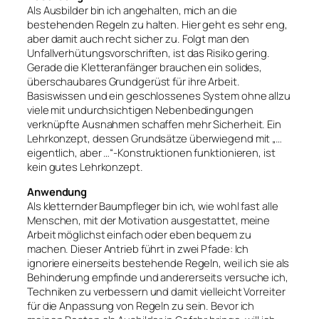
Als Ausbilder bin ich angehalten, mich an die
bestehenden Regeln zu halten. Hier geht es sehr eng,
aber damit auch recht sicher zu. Folgt man den
Unfallverhütungsvorschriften, ist das Risiko gering.
Gerade die Kletteranfänger brauchen ein solides,
überschaubares Grundgerüst für ihre Arbeit.
Basiswissen und ein geschlossenes System ohne allzu
viele mit undurchsichtigen Nebenbedingungen
verknüpfte Ausnahmen schaffen mehr Sicherheit. Ein
Lehrkonzept, dessen Grundsätze überwiegend mit „…
eigentlich, aber …“-Konstruktionen funktionieren, ist
kein gutes Lehrkonzept.
Anwendung
Als kletternder Baumpfleger bin ich, wie wohl fast alle
Menschen, mit der Motivation ausgestattet, meine
Arbeit möglichst einfach oder eben bequem zu
machen. Dieser Antrieb führt in zwei Pfade: Ich
ignoriere einerseits bestehende Regeln, weil ich sie als
Behinderung empfinde und andererseits versuche ich,
Techniken zu verbessern und damit vielleicht Vorreiter
für die Anpassung von Regeln zu sein. Bevor ich