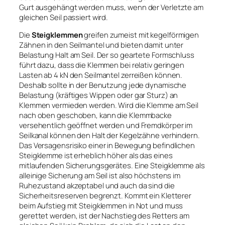
Gurt ausgehängt werden muss, wenn der Verletzte am
gleichen Seil passiert wird.
Die
Steigklemmen
greifen zumeist mit kegelförmigen
Zähnen in den Seilmantel und bieten damit unter
Belastung Halt am Seil. Der so geartete Formschluss
führt dazu, dass die Klemmen bei relativ geringen
Lasten ab 4 kN den Seilmantel zerreißen können.
Deshalb sollte in der Benutzung jede dynamische
Belastung (kräftiges Wippen oder gar Sturz) an
Klemmen vermieden werden. Wird die Klemme am Seil
nach oben geschoben, kann die Klemmbacke
versehentlich geöffnet werden und Fremdkörper im
Seilkanal können den Halt der Kegelzähne verhindern.
Das Versagensrisiko einer in Bewegung befindlichen
Steigklemme ist erheblich höher als das eines
mitlaufenden Sicherungsgerätes. Eine Steigklemme als
alleinige Sicherung am Seil ist also höchstens im
Ruhezustand akzeptabel und auch da sind die
Sicherheitsreserven begrenzt. Kommt ein Kletterer
beim Aufstieg mit Steigklemmen in Not und muss
gerettet werden, ist der Nachstieg des Retters am