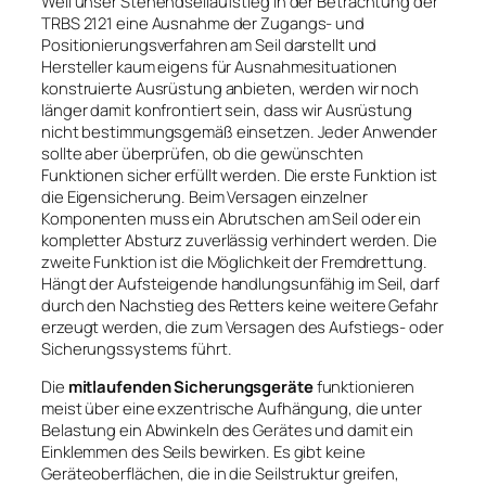
Weil unser Stehendseilaufstieg in der Betrachtung der
TRBS 2121 eine Ausnahme der Zugangs- und
Positionierungsverfahren am Seil darstellt und
Hersteller kaum eigens für Ausnahmesituationen
konstruierte Ausrüstung anbieten, werden wir noch
länger damit konfrontiert sein, dass wir Ausrüstung
nicht bestimmungsgemäß einsetzen. Jeder Anwender
sollte aber überprüfen, ob die gewünschten
Funktionen sicher erfüllt werden. Die erste Funktion ist
die Eigensicherung. Beim Versagen einzelner
Komponenten muss ein Abrutschen am Seil oder ein
kompletter Absturz zuverlässig verhindert werden. Die
zweite Funktion ist die Möglichkeit der Fremdrettung.
Hängt der Aufsteigende handlungsunfähig im Seil, darf
durch den Nachstieg des Retters keine weitere Gefahr
erzeugt werden, die zum Versagen des Aufstiegs- oder
Sicherungssystems führt.
Die
mitlaufenden Sicherungsgeräte
funktionieren
meist über eine exzentrische Aufhängung, die unter
Belastung ein Abwinkeln des Gerätes und damit ein
Einklemmen des Seils bewirken. Es gibt keine
Geräteoberflächen, die in die Seilstruktur greifen,