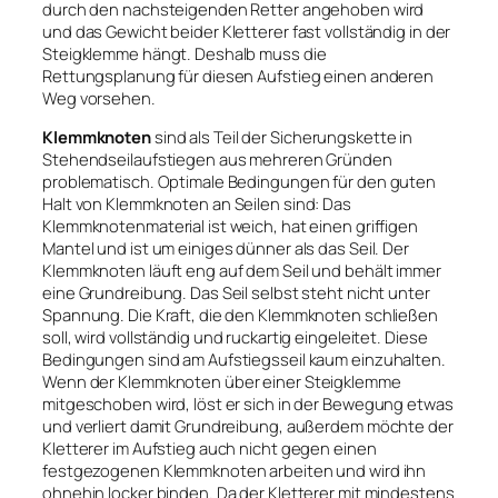
durch den nachsteigenden Retter angehoben wird
und das Gewicht beider Kletterer fast vollständig in der
Steigklemme hängt. Deshalb muss die
Rettungsplanung für diesen Aufstieg einen anderen
Weg vorsehen.
Klemmknoten
sind als Teil der Sicherungskette in
Stehendseilaufstiegen aus mehreren Gründen
problematisch. Optimale Bedingungen für den guten
Halt von Klemmknoten an Seilen sind: Das
Klemmknotenmaterial ist weich, hat einen griffigen
Mantel und ist um einiges dünner als das Seil. Der
Klemmknoten läuft eng auf dem Seil und behält immer
eine Grundreibung. Das Seil selbst steht nicht unter
Spannung. Die Kraft, die den Klemmknoten schließen
soll, wird vollständig und ruckartig eingeleitet. Diese
Bedingungen sind am Aufstiegsseil kaum einzuhalten.
Wenn der Klemmknoten über einer Steigklemme
mitgeschoben wird, löst er sich in der Bewegung etwas
und verliert damit Grundreibung, außerdem möchte der
Kletterer im Aufstieg auch nicht gegen einen
festgezogenen Klemmknoten arbeiten und wird ihn
ohnehin locker binden. Da der Kletterer mit mindestens