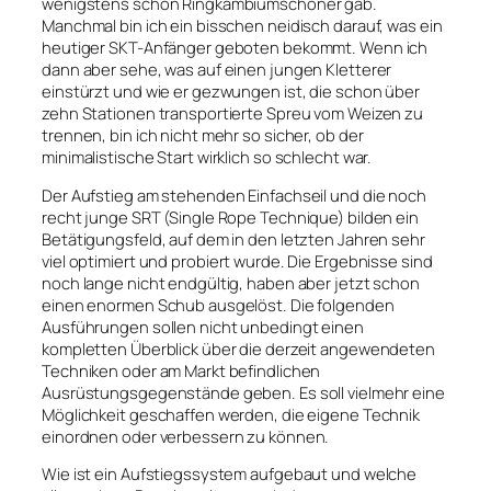
wenigstens schon Ringkambiumschoner gab.
Manchmal bin ich ein bisschen neidisch darauf, was ein
heutiger SKT-Anfänger geboten bekommt. Wenn ich
dann aber sehe, was auf einen jungen Kletterer
einstürzt und wie er gezwungen ist, die schon über
zehn Stationen transportierte Spreu vom Weizen zu
trennen, bin ich nicht mehr so sicher, ob der
minimalistische Start wirklich so schlecht war.
Der Aufstieg am stehenden Einfachseil und die noch
recht junge SRT (Single Rope Technique) bilden ein
Betätigungsfeld, auf dem in den letzten Jahren sehr
viel optimiert und probiert wurde. Die Ergebnisse sind
noch lange nicht endgültig, haben aber jetzt schon
einen enormen Schub ausgelöst. Die folgenden
Ausführungen sollen nicht unbedingt einen
kompletten Überblick über die derzeit angewendeten
Techniken oder am Markt befindlichen
Ausrüstungsgegenstände geben. Es soll vielmehr eine
Möglichkeit geschaffen werden, die eigene Technik
einordnen oder verbessern zu können.
Wie ist ein Aufstiegssystem aufgebaut und welche