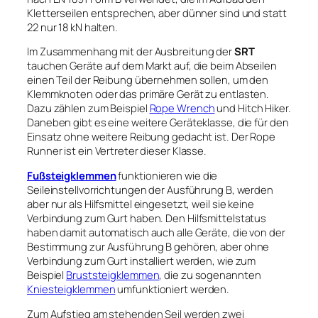
Kletterseilen entsprechen, aber dünner sind und statt
22 nur 18 kN halten.
Im Zusammenhang mit der Ausbreitung der
SRT
tauchen Geräte auf dem Markt auf, die beim Abseilen
einen Teil der Reibung übernehmen sollen, um den
Klemmknoten oder das primäre Gerät zu entlasten.
Dazu zählen zum Beispiel
Rope Wrench
und Hitch Hiker.
Daneben gibt es eine weitere Geräteklasse, die für den
Einsatz ohne weitere Reibung gedacht ist. Der Rope
Runner ist ein Vertreter dieser Klasse.
Fußsteigklemmen
funktionieren wie die
Seileinstellvorrichtungen der Ausführung B, werden
aber nur als Hilfsmittel eingesetzt, weil sie keine
Verbindung zum Gurt haben. Den Hilfsmittelstatus
haben damit automatisch auch alle Geräte, die von der
Bestimmung zur Ausführung B gehören, aber ohne
Verbindung zum Gurt installiert werden, wie zum
Beispiel
Bruststeigklemmen
, die zu sogenannten
Kniesteigklemmen
umfunktioniert werden.
Zum Aufstieg am stehenden Seil werden zwei