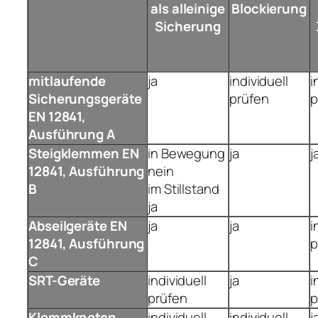
als alleinige
Blockierung
Sicherung
mitlaufende
ja
individuell
i
Sicherungsgeräte
prüfen
p
EN 12841,
Ausführung A
Steigklemmen EN
in Bewegung
ja
j
12841, Ausführung
nein
B
im Stillstand
ja
Abseilgeräte EN
ja
ja
i
12841, Ausführung
p
C
SRT-Geräte
individuell
ja
i
prüfen
p
Klemmknoten
individuell
individuell
j