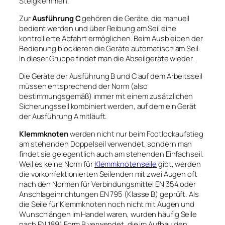
Steigklemmen.
Zur
Ausführung C
gehören die Geräte, die manuell
bedient werden und über Reibung am Seil eine
kontrollierte Abfahrt ermöglichen. Beim Ausbleiben der
Bedienung blockieren die Geräte automatisch am Seil.
In dieser Gruppe findet man die Abseilgeräte wieder.
Die Geräte der Ausführung B und C auf dem Arbeitsseil
müssen entsprechend der Norm (also
bestimmungsgemäß) immer mit einem zusätzlichen
Sicherungsseil kombiniert werden, auf dem ein Gerät
der Ausführung A mitläuft.
Klemmknoten
werden nicht nur beim Footlockaufstieg
am stehenden Doppelseil verwendet, sondern man
findet sie gelegentlich auch am stehenden Einfachseil.
Weil es keine Norm für
Klemmknotenseile
gibt, werden
die vorkonfektionierten Seilenden mit zwei Augen oft
nach den Normen für Verbindungsmittel EN 354 oder
Anschlageinrichtungen EN 795 (Klasse B) geprüft. Als
die Seile für Klemmknoten noch nicht mit Augen und
Wunschlängen im Handel waren, wurden häufig Seile
nach EN 1891 Form B verwendet, die im Aufbau den