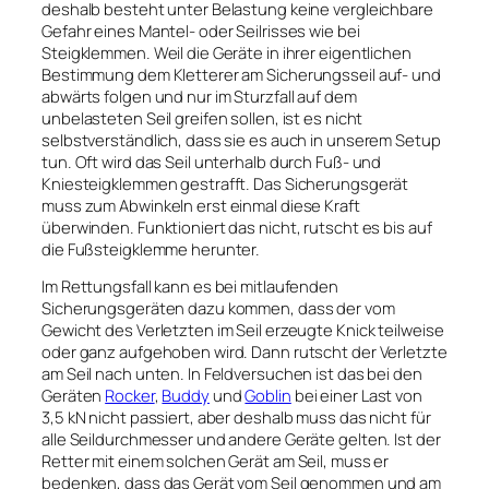
deshalb besteht unter Belastung keine vergleichbare
Gefahr eines Mantel- oder Seilrisses wie bei
Steigklemmen. Weil die Geräte in ihrer eigentlichen
Bestimmung dem Kletterer am Sicherungsseil auf- und
abwärts folgen und nur im Sturzfall auf dem
unbelasteten Seil greifen sollen, ist es nicht
selbstverständlich, dass sie es auch in unserem Setup
tun. Oft wird das Seil unterhalb durch Fuß- und
Kniesteigklemmen gestrafft. Das Sicherungsgerät
muss zum Abwinkeln erst einmal diese Kraft
überwinden. Funktioniert das nicht, rutscht es bis auf
die Fußsteigklemme herunter.
Im Rettungsfall kann es bei mitlaufenden
Sicherungsgeräten dazu kommen, dass der vom
Gewicht des Verletzten im Seil erzeugte Knick teilweise
oder ganz aufgehoben wird. Dann rutscht der Verletzte
am Seil nach unten. In Feldversuchen ist das bei den
Geräten
Rocker
,
Buddy
und
Goblin
bei einer Last von
3,5 kN nicht passiert, aber deshalb muss das nicht für
alle Seildurchmesser und andere Geräte gelten. Ist der
Retter mit einem solchen Gerät am Seil, muss er
bedenken, dass das Gerät vom Seil genommen und am