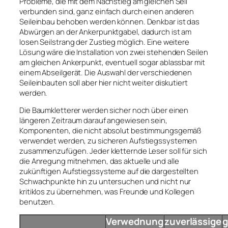
Probleme, die mit dem Nachstieg am gleichen Seil
verbunden sind, ganz einfach durch einen anderen
Seileinbau behoben werden können. Denkbar ist das
Abwürgen an der Ankerpunktgabel, dadurch ist am
losen Seilstrang der Zustieg möglich. Eine weitere
Lösung wäre die Installation von zwei stehenden Seilen
am gleichen Ankerpunkt, eventuell sogar ablassbar mit
einem Abseilgerät. Die Auswahl der verschiedenen
Seileinbauten soll aber hier nicht weiter diskutiert
werden.
Die Baumkletterer werden sicher noch über einen
längeren Zeitraum darauf angewiesen sein,
Komponenten, die nicht absolut bestimmungsgemäß
verwendet werden, zu sicheren Aufstiegssystemen
zusammenzufügen. Jeder kletternde Leser soll für sich
die Anregung mitnehmen, das aktuelle und alle
zukünftigen Aufstiegssysteme auf die dargestellten
Schwachpunkte hin zu untersuchen und nicht nur
kritiklos zu übernehmen, was Freunde und Kollegen
benutzen.
Verwednung
zuverlässige
g