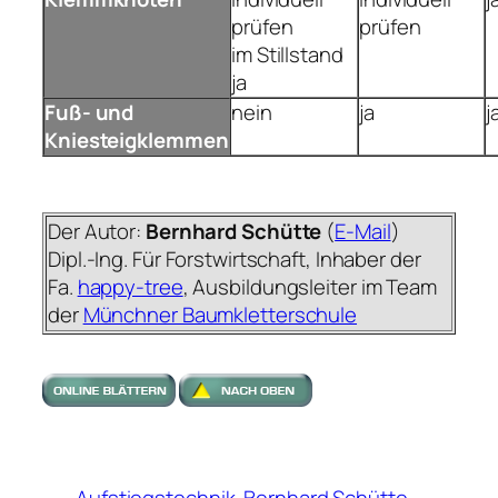
prüfen
prüfen
im Stillstand
ja
Fuß- und
nein
ja
j
Kniesteigklemmen
Der Autor:
Bernhard Schütte
(
E-Mail
)
Dipl.-Ing. Für Forstwirtschaft, Inhaber der
Fa.
happy-tree
, Ausbildungsleiter im Team
der
Münchner Baumkletterschule
Aufstiegstechnik
Bernhard Schütte