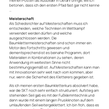
meinen Posten als Ausbilder in Gefahr bringe, will ich
betonen, dass ich den ersten Pfad fast gar nicht kenne
…
Meisterschaft
Als Schiedsrichter auf Meisterschaften muss ich
entscheiden, welche Techniken im Wettkampf
verwendet werden dürfen und welche
ausgeschlossen werden. Die
Baumklettermeisterschaften sind schon immer ein
Motor des Fortschritts gewesen und
dementsprechend ist es beinahe Programm, dort
Materialien in Kombinationen zu sehen, deren
Anwendung im weitesten Sinne nicht
bestimmungsgemäß ist. Auf Meisterschaften kann man
mit Innovationen sehr weit nach vorn kommen, aber
nur, wenn die Sicherheit des Kletterers gegeben ist.
Als ich meinen ersten Baumkletterkurs absolviert habe,
war die SKT noch sehr einfach strukturiert. Aufstieg am
stehenden Seil gab es mit der Fußklemmtechnik und
dann wurde mit einem langen Prusikknoten auf dem
umlaufenden Seil weitergeklettert. Ich bin froh, dass es