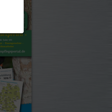
experten
«
ab Seite 101
er – Baumgutachter –
öhenarbeiter
pflegeportal.de