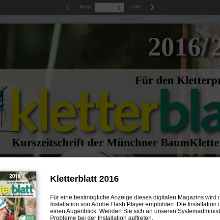
Seite
/ 132
2016/
Für den Kletterp
Kurszeitschrift der Münchner BaumKlette
Kletterblatt 2016
nd
Für eine bestmögliche Anzeige dieses digitalen Magazins wird 
pps
Installation von Adobe Flash Player empfohlen. Die Installation 
einen Augenblick. Wenden Sie sich an unseren Systemadministra
as
Probleme bei der Installation auftreten.