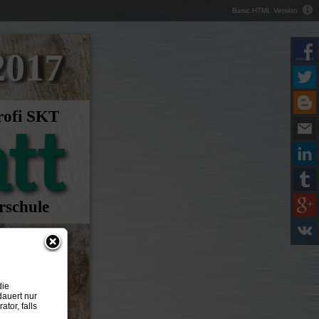
Basic HTML Version
2017
rofi SKT
rschule
die
dauert nur
tor, falls