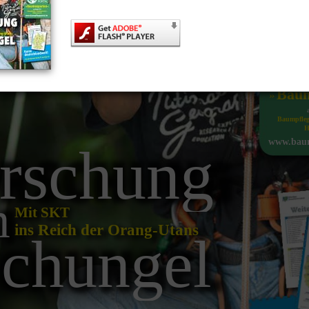
ettern
Baum
»
Baumpfleg
H
www.baum
rschung
m
Mit SKT
ins Reich der Orang-Utans
chungel