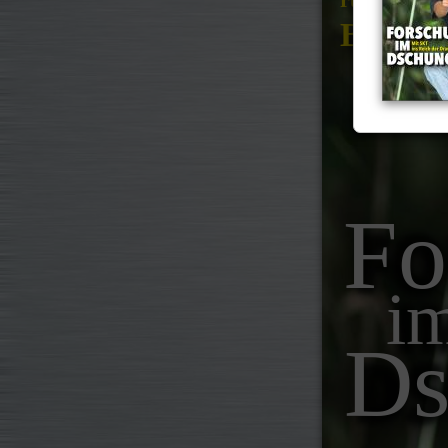
Baumkl
Fo
i
Ds