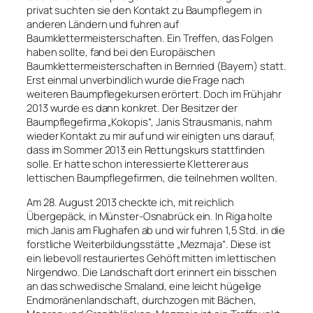
privat suchten sie den Kontakt zu Baumpflegern in
anderen Ländern und fuhren auf
Baumklettermeisterschaften. Ein Treffen, das Folgen
haben sollte, fand bei den Europäischen
Baumklettermeisterschaften in Bernried (Bayern) statt.
Erst einmal unverbindlich wurde die Frage nach
weiteren Baumpflegekursen erörtert. Doch im Frühjahr
2013 wurde es dann konkret. Der Besitzer der
Baumpflegefirma „Kokopis“, Janis Strausmanis, nahm
wieder Kontakt zu mir auf und wir einigten uns darauf,
dass im Sommer 2013 ein Rettungskurs stattfinden
solle. Er hatte schon interessierte Kletterer aus
lettischen Baumpflegefirmen, die teilnehmen wollten.
Am 28. August 2013 checkte ich, mit reichlich
Übergepäck, in Münster-Osnabrück ein. In Riga holte
mich Janis am Flughafen ab und wir fuhren 1,5 Std. in die
forstliche Weiterbildungsstätte „Mezmaja“. Diese ist
ein liebevoll restauriertes Gehöft mitten im lettischen
Nirgendwo. Die Landschaft dort erinnert ein bisschen
an das schwedische Smaland, eine leicht hügelige
Endmoränenlandschaft, durchzogen mit Bächen,