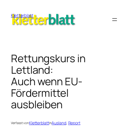
Zum
Inhalt
Kletterblatt
springen
Rettungskurs in
Lettland:
Auch wenn EU-
Fördermittel
ausbleiben
Kletterblatt
Ausland
, 
Report
Verfasst von
in