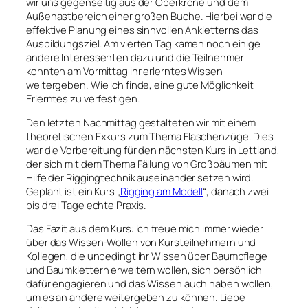
wir uns gegenseitig aus der Oberkrone und dem
Außenastbereich einer großen Buche. Hierbei war die
effektive Planung eines sinnvollen Ankletterns das
Ausbildungsziel. Am vierten Tag kamen noch einige
andere Interessenten dazu und die Teilnehmer
konnten am Vormittag ihr erlerntes Wissen
weitergeben. Wie ich finde, eine gute Möglichkeit
Erlerntes zu verfestigen.
Den letzten Nachmittag gestalteten wir mit einem
theoretischen Exkurs zum Thema Flaschenzüge. Dies
war die Vorbereitung für den nächsten Kurs in Lettland,
der sich mit dem Thema Fällung von Großbäumen mit
Hilfe der Riggingtechnik auseinander setzen wird.
Geplant ist ein Kurs „
Rigging am Modell
“, danach zwei
bis drei Tage echte Praxis.
Das Fazit aus dem Kurs: Ich freue mich immer wieder
über das Wissen-Wollen von Kursteilnehmern und
Kollegen, die unbedingt ihr Wissen über Baumpflege
und Baumklettern erweitern wollen, sich persönlich
dafür engagieren und das Wissen auch haben wollen,
um es an andere weitergeben zu können. Liebe