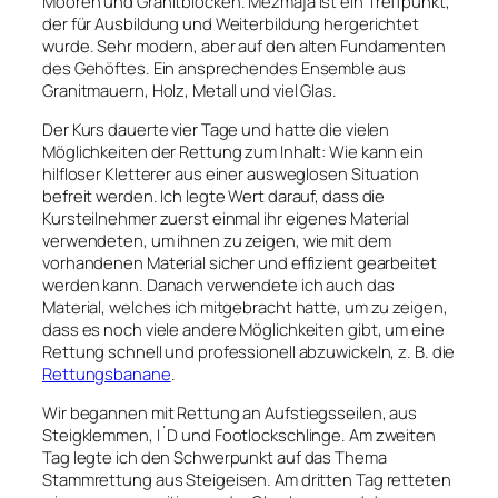
Mooren und Granitblöcken. Mezmaja ist ein Treffpunkt,
der für Ausbildung und Weiterbildung hergerichtet
wurde. Sehr modern, aber auf den alten Fundamenten
des Gehöftes. Ein ansprechendes Ensemble aus
Granitmauern, Holz, Metall und viel Glas.
Der Kurs dauerte vier Tage und hatte die vielen
Möglichkeiten der Rettung zum Inhalt: Wie kann ein
hilfloser Kletterer aus einer ausweglosen Situation
befreit werden. Ich legte Wert darauf, dass die
Kursteilnehmer zuerst einmal ihr eigenes Material
verwendeten, um ihnen zu zeigen, wie mit dem
vorhandenen Material sicher und effizient gearbeitet
werden kann. Danach verwendete ich auch das
Material, welches ich mitgebracht hatte, um zu zeigen,
dass es noch viele andere Möglichkeiten gibt, um eine
Rettung schnell und professionell abzuwickeln, z. B. die
Rettungsbanane
.
Wir begannen mit Rettung an Aufstiegsseilen, aus
Steigklemmen, I´D und Footlockschlinge. Am zweiten
Tag legte ich den Schwerpunkt auf das Thema
Stammrettung aus Steigeisen. Am dritten Tag retteten