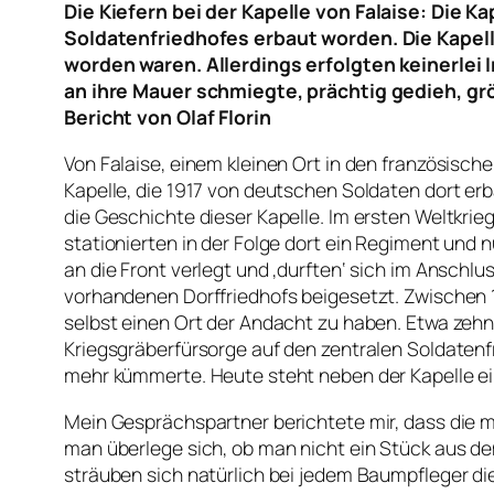
Die Kiefern bei der Kapelle von Falaise: Die
Soldatenfriedhofes erbaut worden. Die Kapel
worden waren. Allerdings erfolgten keinerlei 
an ihre Mauer schmiegte, prächtig gedieh, größ
Bericht von Olaf Florin
Von Falaise, einem kleinen Ort in den französisch
Kapelle, die 1917 von deutschen Soldaten dort er
die Geschichte dieser Kapelle. Im ersten Weltkri
stationierten in der Folge dort ein Regiment und
an die Front verlegt und ‚durften‘ sich im Ansch
vorhandenen Dorffriedhofs beigesetzt. Zwischen 1
selbst einen Ort der Andacht zu haben. Etwa zeh
Kriegsgräberfürsorge auf den zentralen Soldatenf
mehr kümmerte. Heute steht neben der Kapelle ein
Mein Gesprächspartner berichtete mir, dass die m
man überlege sich, ob man nicht ein Stück aus d
sträuben sich natürlich bei jedem Baumpfleger di