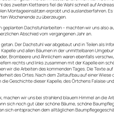
s zweiten Kletterers fiel die Wahl schnell auf Andreas Pi
len Montageeinsätzen erprobt und auslandserfahren. Es 
erten Wochenende zu überzeugen.
n geplanten Dachstuhlarbeiten – machten wir uns also a
herzlichen Abschied vom vergangenen Jahr an.
s getan. Der Dachstuhl war abgebaut und in Teilen als In
der Kapelle und allen Bäumen in der unmittelbaren Umgebu
er, Brombeere und Ähnlichem waren ebenfalls verschwund
efern rechts und links zusammen mit der Kapelle ein schö
wir die Arbeiten des kommenden Tages. Die Texte auf de
derheit des Ortes. Nach dem Zeltaufbau auf einer Wiese o
ie Geschichte dieser Kapelle, des Örtchens Falaise und 
, machen wir uns bei strahlend blauem Himmel an die Arbei
ann sich noch gut über schöne Bäume, schöne Baumpfleg
ten an sich entsprachen dem alltäglichen Baumpflegegesch