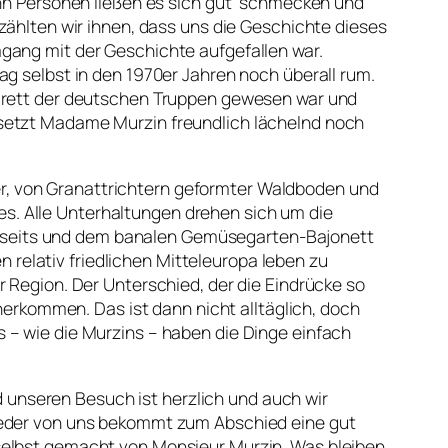
Zehn Personen ließen es sich gut schmecken und
zählten wir ihnen, dass uns die Geschichte dieses
mgang mit der Geschichte aufgefallen war.
ag selbst in den 1970er Jahren noch überall rum.
zarett der deutschen Truppen gewesen war und
 setzt Madame Murzin freundlich lächelnd noch
r, von Granattrichtern geformter Waldboden und
s. Alle Unterhaltungen drehen sich um die
rseits und dem banalen Gemüsegarten-Bajonett
en relativ friedlichen Mitteleuropa leben zu
r Region. Der Unterschied, der die Eindrücke so
 herkommen. Das ist dann nicht alltäglich, doch
 – wie die Murzins – haben die Dinge einfach
unseren Besuch ist herzlich und auch wir
 Jeder von uns bekommt zum Abschied eine gut
 selbst gemacht von Monsieur Murzin. Was bleiben