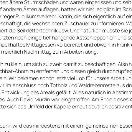
ten ältere Sturmschäden und waren eingerissen und seitlic
 anderen Ästen auflagen, hatten wir hier lediglich im S
reger Publikumsverkehr. Katrin, die sich eigentlich auf e
 beschäftigt, die wechselnden Zuschauer zu informieren.
ert die Seilklettertechnik usw. Und natürlich musste sie 
kürzten noch einige tief hängende Astschleppen ein und 
khaftes Mittagessen vorbereitet und obwohl in Frankrei
reichlich Nachmittag zum Arbeiten übrig.
ch zu klein, um sich zu zweit damit zu beschäftigen. Also
bar-Ahorn zu entfernen und diesen gleich durchzupfleg
 ein. Wir bekamen schon jetzt viel Lob für unsere Arbeit
r im Anschluss noch Totholz und Waldrebenreste aus dre
 Entwicklung des Areals gefällt. Alles natürlich in Abstim
. Auch David Murzin war eingetroffen. Am Ende dieses Ar
e sich das Umfeld der Kapelle erneut deutlich positiv entw
t, dann wird das mindestens mit einem gemeinsamen Essen 