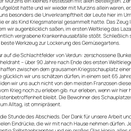
er Murzins ein kleines Festessen mit allen Beteiligten. 
fgelöst hatte und wir wieder mit Murzins allein waren, er
 uns besonders die Unverkrampftheit der Leute hier im U
e er als Kind Kriegsmaterial gesammelt hatte. Das Zeug l
dem wir augenblicklich saßen, im ersten Weltkrieg das La
ntlich vergrabene Krankenhausabfälle stößt. Schließlich
as beste Werkzeug zur Lockerung des Gemüsegartens.
 auf die Schlachtfelder von Verdun: zerschossene Bunke
ldraht – über 90 Jahre nach Ende des ersten Weltkriege
schaffen zwischen dem grausamen Kriegsschauplatz eine
e glücklich wir uns schätzen dürfen, in einem seit 65 Jahr
eiden wir uns auch nicht von den meisten Franzosen diese
vom Krieg noch zu erleben gib. nur erleben, wenn wir hier
istenbetroffenheit bleibt. Die Bewohner des Schauplatzes
zum Alltag, ist omnipräsent.
 Stunde des Abschieds. Der Dank für unsere Arbeit und 
vielen Eindrücke, die wir mit nach Hause nehmen dürfen.
entig Selbstgebranntes und ein großes Glas Honig, alles