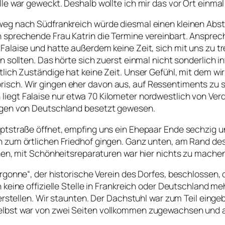
lle war geweckt. Deshalb wollte ich mir das vor Ort einma
sweg nach Südfrankreich würde diesmal einen kleinen Abs
 sprechende Frau Katrin die Termine vereinbart. Ansprech
Falaise und hatte außerdem keine Zeit, sich mit uns zu tr
en sollten. Das hörte sich zuerst einmal nicht sonderlich
ntlich Zuständige hat keine Zeit. Unser Gefühl, mit dem
risch. Wir gingen eher davon aus, auf Ressentiments zu
iegt Falaise nur etwa 70 Kilometer nordwestlich von Verd
iegen von Deutschland besetzt gewesen.
ptstraße öffnet, empfing uns ein Ehepaar Ende sechzig un
 zum örtlichen Friedhof gingen. Ganz unten, am Rand des 
ahen, mit Schönheitsreparaturen war hier nichts zu machen
rgonne“, der historische Verein des Dorfes, beschlossen, d
keine offizielle Stelle in Frankreich oder Deutschland meh
 herstellen. Wir staunten. Der Dachstuhl war zum Teil ein
elbst war von zwei Seiten vollkommen zugewachsen und al