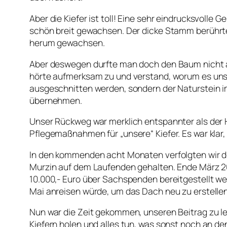
Aber die Kiefer ist toll! Eine sehr eindrucksvoll
schön breit gewachsen. Der dicke Stamm berührt
herum gewachsen.
Aber deswegen durfte man doch den Baum nicht a
hörte aufmerksam zu und verstand, worum es uns
ausgeschnitten werden, sondern der Naturstein i
übernehmen.
Unser Rückweg war merklich entspannter als der 
Pflegemaßnahmen für „unsere“ Kiefer. Es war klar
In den kommenden acht Monaten verfolgten wir de
Murzin auf dem Laufenden gehalten. Ende März 20
10.000,- Euro über Sachspenden bereitgestellt w
Mai anreisen würde, um das Dach neu zu erstellen
Nun war die Zeit gekommen, unseren Beitrag zu le
Kiefern holen und alles tun, was sonst noch an d