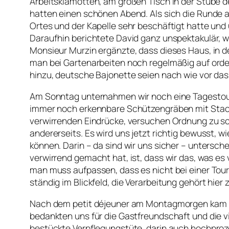
Arbeitsklamotten, am großen Tisch in der Stube d
hatten einen schönen Abend. Als sich die Runde au
Ortes und der Kapelle sehr beschäftigt hatte und
Daraufhin berichtete David ganz unspektakulär, wi
Monsieur Murzin ergänzte, dass dieses Haus, in 
man bei Gartenarbeiten noch regelmäßig auf orde
hinzu, deutsche Bajonette seien nach wie vor d
Am Sonntag unternahmen wir noch eine Tagestour
immer noch erkennbare Schützengräben mit Stache
verwirrenden Eindrücke, versuchen Ordnung zu 
andererseits. Es wird uns jetzt richtig bewusst, wi
können. Darin – da sind wir uns sicher – untersch
verwirrend gemacht hat, ist, dass wir das, was es 
man muss aufpassen, dass es nicht bei einer Tour
ständig im Blickfeld, die Verarbeitung gehört hier 
Nach dem petit déjeuner am Montagmorgen kam die
bedankten uns für die Gastfreundschaft und die 
bestückte Verpflegungstüte, darin auch hochproz