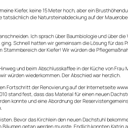
e Gemeine Kiefer, keine 15 Meter hoch, aber ein Brusthöh
e tatsächlich die Natursteinabdeckung auf der Mauerobe
nschneiden. Ich sprach über Baumbiologie und über die
 ging. Schnell hatten wir gemeinsam die Lösung für das
m Stammbereich der Kiefer! Wir würden die Pflegemaßnah
Hinweg und beim Abschlusskaffee in der Küche von Frau 
, wir würden wiederkommen. Der Abschied war herzlich.
n Fortschritt der Renovierung auf der Internetseite www
10 stand fest, dass das Material für einen neuen Dachstu
erden konnte und eine Abordnung der Reservistengemeins
.
isten. Bevor das Kirchlein den neuen Dachstuhl bekommen
en Bäumen getan werden musste. Endlich konnten Katrin a