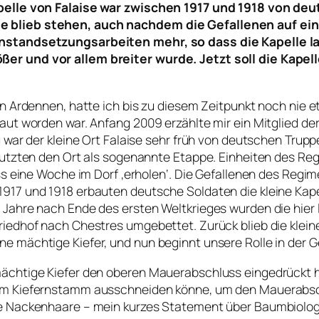
 Kapelle von Falaise war zwischen 1917 und 1918 von 
le blieb stehen, auch nachdem die Gefallenen auf e
Instandsetzungsarbeiten mehr, so dass die Kapelle la
er und vor allem breiter wurde. Jetzt soll die Kapell
en Ardennen, hatte ich bis zu diesem Zeitpunkt noch nie e
baut worden war. Anfang 2009 erzählte mir ein Mitglied de
eg war der kleine Ort Falaise sehr früh von deutschen Tru
 nutzten den Ort als sogenannte Etappe. Einheiten des Re
luss eine Woche im Dorf ‚erholen‘. Die Gefallenen des R
917 und 1918 erbauten deutsche Soldaten die kleine Kape
n Jahre nach Ende des ersten Weltkrieges wurden die hie
riedhof nach Chestres umgebettet. Zurück blieb die klein
e mächtige Kiefer, und nun beginnt unsere Rolle in der G
ächtige Kiefer den oberen Mauerabschluss eingedrückt ha
em Kiefernstamm ausschneiden könne, um den Mauerabschl
e Nackenhaare – mein kurzes Statement über Baumbiologie