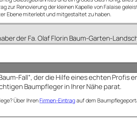
trag zur Renovierung der kleinen Kapelle von Falaise gelei
er Ebene miterlebt und mitgestaltet zu haben.
nhaber der Fa. Olaf Florin Baum-Garten-Landsc
um-Fall“, der die Hilfe eines echten Profis e
chtigen Baumpfleger in Ihrer Nähe parat.
flege? Über Ihren
Firmen-Eintrag
auf dem Baumpflegeportal