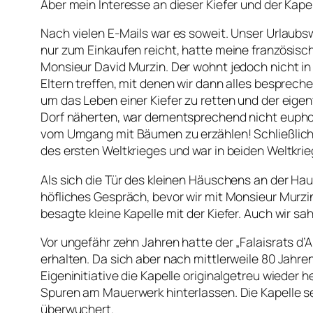
Aber mein Interesse an dieser Kiefer und der Kape
Nach vielen E-Mails war es soweit. Unser Urlaub
nur zum Einkaufen reicht, hatte meine französisch
Monsieur David Murzin. Der wohnt jedoch nicht in 
Eltern treffen, mit denen wir dann alles besprech
um das Leben einer Kiefer zu retten und der eige
Dorf näherten, war dementsprechend nicht eupho
vom Umgang mit Bäumen zu erzählen! Schließlich l
des ersten Weltkrieges und war in beiden Weltkr
Als sich die Tür des kleinen Häuschens an der Hau
höfliches Gespräch, bevor wir mit Monsieur Murzin
besagte kleine Kapelle mit der Kiefer. Auch wir s
Vor ungefähr zehn Jahren hatte der „Falaisrats d’A
erhalten. Da sich aber nach mittlerweile 80 Jahren 
Eigeninitiative die Kapelle originalgetreu wieder
Spuren am Mauerwerk hinterlassen. Die Kapelle s
überwuchert.