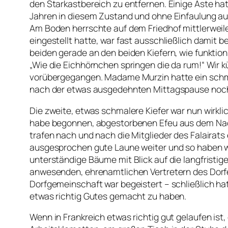
den Starkastbereich zu entfernen. Einige Äste hat
Jahren in diesem Zustand und ohne Einfaulung auf
Am Boden herrschte auf dem Friedhof mittlerweile 
eingestellt hatte, war fast ausschließlich damit
beiden gerade an den beiden Kiefern, wie funktioni
„Wie die Eichhörnchen springen die da rum!“ Wir 
vorübergegangen. Madame Murzin hatte ein schmac
nach der etwas ausgedehnten Mittagspause noch 
Die zweite, etwas schmalere Kiefer war nun wirkli
habe begonnen, abgestorbenen Efeu aus dem Nach
trafen nach und nach die Mitglieder des Falairats
ausgesprochen gute Laune weiter und so haben wi
unterständige Bäume mit Blick auf die langfristige
anwesenden, ehrenamtlichen Vertretern des Dorfes
Dorfgemeinschaft war begeistert – schließlich hatt
etwas richtig Gutes gemacht zu haben.
Wenn in Frankreich etwas richtig gut gelaufen is