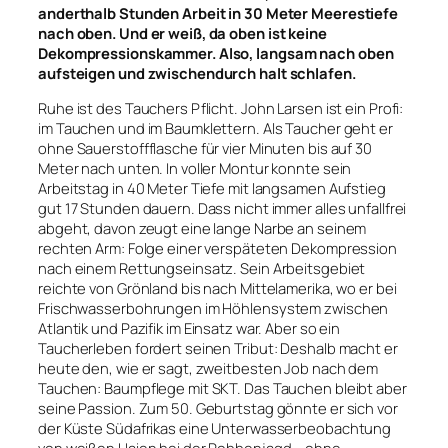
anderthalb Stunden Arbeit in 30 Meter Meerestiefe
nach oben. Und er weiß, da oben ist keine
Dekompressionskammer. Also, langsam nach oben
aufsteigen und zwischendurch halt schlafen.
Ruhe ist des Tauchers Pflicht. John Larsen ist ein Profi:
im Tauchen und im Baumklettern. Als Taucher geht er
ohne Sauerstoffflasche für vier Minuten bis auf 30
Meter nach unten. In voller Montur konnte sein
Arbeitstag in 40 Meter Tiefe mit langsamen Aufstieg
gut 17 Stunden dauern. Dass nicht immer alles unfallfrei
abgeht, davon zeugt eine lange Narbe an seinem
rechten Arm: Folge einer verspäteten Dekompression
nach einem Rettungseinsatz. Sein Arbeitsgebiet
reichte von Grönland bis nach Mittelamerika, wo er bei
Frischwasserbohrungen im Höhlensystem zwischen
Atlantik und Pazifik im Einsatz war. Aber so ein
Taucherleben fordert seinen Tribut: Deshalb macht er
heute den, wie er sagt, zweitbesten Job nach dem
Tauchen: Baumpflege mit SKT. Das Tauchen bleibt aber
seine Passion. Zum 50. Geburtstag gönnte er sich vor
der Küste Südafrikas eine Unterwasserbeobachtung
von weißen Haien bei der Robbenjagd – ohne