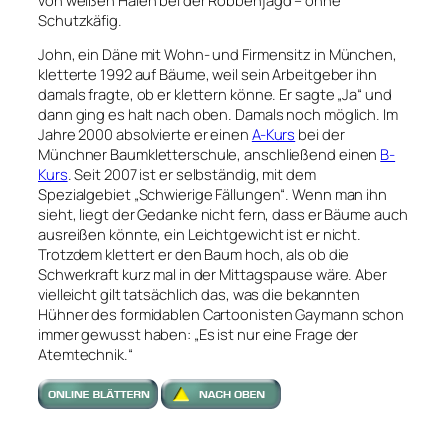
Schutzkäfig.
John, ein Däne mit Wohn- und Firmensitz in München,
kletterte 1992 auf Bäume, weil sein Arbeitgeber ihn
damals fragte, ob er klettern könne. Er sagte „Ja“ und
dann ging es halt nach oben. Damals noch möglich. Im
Jahre 2000 absolvierte er einen
A-Kurs
bei der
Münchner Baumkletterschule, anschließend einen
B-
Kurs
. Seit 2007 ist er selbständig, mit dem
Spezialgebiet „Schwierige Fällungen“. Wenn man ihn
sieht, liegt der Gedanke nicht fern, dass er Bäume auch
ausreißen könnte, ein Leichtgewicht ist er nicht.
Trotzdem klettert er den Baum hoch, als ob die
Schwerkraft kurz mal in der Mittagspause wäre. Aber
vielleicht gilt tatsächlich das, was die bekannten
Hühner des formidablen Cartoonisten Gaymann schon
immer gewusst haben: „Es ist nur eine Frage der
Atemtechnik.“