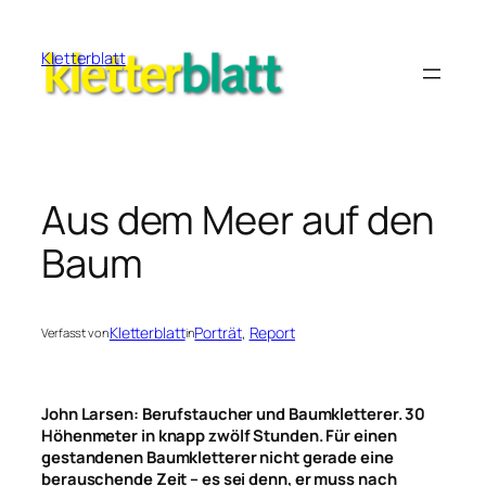
Zum
Inhalt
Kletterblatt
springen
Aus dem Meer auf den
Baum
Kletterblatt
Porträt
, 
Report
Verfasst von
in
John Larsen: Berufstaucher und Baumkletterer. 30
Höhenmeter in knapp zwölf Stunden. Für einen
gestandenen Baumkletterer nicht gerade eine
berauschende Zeit – es sei denn, er muss nach