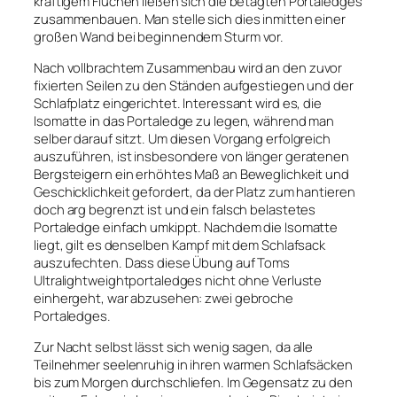
kräftigem Fluchen ließen sich die betagten Portaledges
zusammenbauen. Man stelle sich dies inmitten einer
großen Wand bei beginnendem Sturm vor.
Nach vollbrachtem Zusammenbau wird an den zuvor
fixierten Seilen zu den Ständen aufgestiegen und der
Schlafplatz eingerichtet. Interessant wird es, die
Isomatte in das Portaledge zu legen, während man
selber darauf sitzt. Um diesen Vorgang erfolgreich
auszuführen, ist insbesondere von länger geratenen
Bergsteigern ein erhöhtes Maß an Beweglichkeit und
Geschicklichkeit gefordert, da der Platz zum hantieren
doch arg begrenzt ist und ein falsch belastetes
Portaledge einfach umkippt. Nachdem die Isomatte
liegt, gilt es denselben Kampf mit dem Schlafsack
auszufechten. Dass diese Übung auf Toms
Ultralightweightportaledges nicht ohne Verluste
einhergeht, war abzusehen: zwei gebroche
Portaledges.
Zur Nacht selbst lässt sich wenig sagen, da alle
Teilnehmer seelenruhig in ihren warmen Schlafsäcken
bis zum Morgen durchschliefen. Im Gegensatz zu den