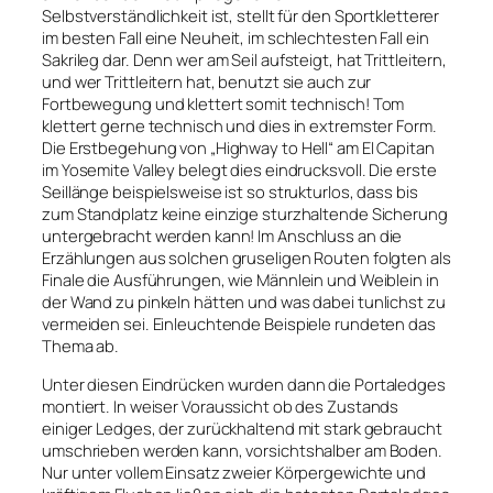
Selbstverständlichkeit ist, stellt für den Sportkletterer
im besten Fall eine Neuheit, im schlechtesten Fall ein
Sakrileg dar. Denn wer am Seil aufsteigt, hat Trittleitern,
und wer Trittleitern hat, benutzt sie auch zur
Fortbewegung und klettert somit technisch! Tom
klettert gerne technisch und dies in extremster Form.
Die Erstbegehung von „Highway to Hell“ am El Capitan
im Yosemite Valley belegt dies eindrucksvoll. Die erste
Seillänge beispielsweise ist so strukturlos, dass bis
zum Standplatz keine einzige sturzhaltende Sicherung
untergebracht werden kann! Im Anschluss an die
Erzählungen aus solchen gruseligen Routen folgten als
Finale die Ausführungen, wie Männlein und Weiblein in
der Wand zu pinkeln hätten und was dabei tunlichst zu
vermeiden sei. Einleuchtende Beispiele rundeten das
Thema ab.
Unter diesen Eindrücken wurden dann die Portaledges
montiert. In weiser Voraussicht ob des Zustands
einiger Ledges, der zurückhaltend mit stark gebraucht
umschrieben werden kann, vorsichtshalber am Boden.
Nur unter vollem Einsatz zweier Körpergewichte und