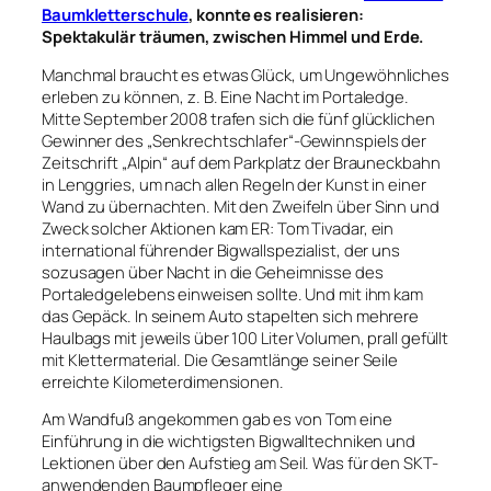
Baumkletterschule
, konnte es realisieren:
Spektakulär träumen, zwischen Himmel und Erde.
Manchmal braucht es etwas Glück, um Ungewöhnliches
erleben zu können, z. B. Eine Nacht im Portaledge.
Mitte September 2008 trafen sich die fünf glücklichen
Gewinner des „Senkrechtschlafer“-Gewinnspiels der
Zeitschrift „Alpin“ auf dem Parkplatz der Brauneckbahn
in Lenggries, um nach allen Regeln der Kunst in einer
Wand zu übernachten. Mit den Zweifeln über Sinn und
Zweck solcher Aktionen kam ER: Tom Tivadar, ein
international führender Bigwallspezialist, der uns
sozusagen über Nacht in die Geheimnisse des
Portaledgelebens einweisen sollte. Und mit ihm kam
das Gepäck. In seinem Auto stapelten sich mehrere
Haulbags mit jeweils über 100 Liter Volumen, prall gefüllt
mit Klettermaterial. Die Gesamtlänge seiner Seile
erreichte Kilometerdimensionen.
Am Wandfuß angekommen gab es von Tom eine
Einführung in die wichtigsten Bigwalltechniken und
Lektionen über den Aufstieg am Seil. Was für den SKT-
anwendenden Baumpfleger eine