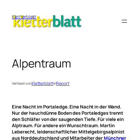
Zum
Inhalt
Kletterblatt
springen
Alpentraum
Kletterblatt
Report
Verfasst von
in
Eine Nacht im Portaledge. Eine Nacht in der Wand.
Nur der hauchdünne Boden des Portaledges trennt
den Schläfer von der saugenden Tiefe. Für viele ein
Alptraum. Für andere ein Wunschtraum. Martin
Leberecht, leidenschaftlicher Mittelgebirgsalpinist
aus Norddeutschland und Mitarbeiter der
Münchner