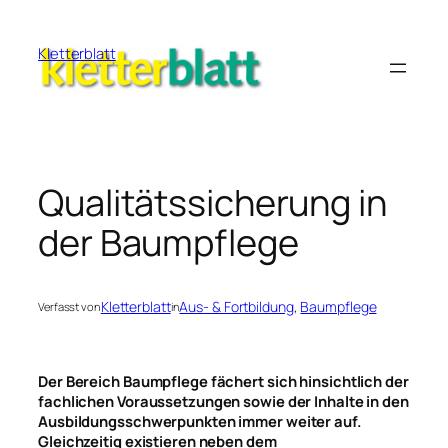
Zum
Inhalt
Kletterblatt
springen
Qualitätssicherung in
der Baumpflege
Kletterblatt
Aus- & Fortbildung
, 
Baumpflege
Verfasst von
in
Der Bereich Baumpflege fächert sich hinsichtlich der
fachlichen Voraussetzungen sowie der Inhalte in den
Ausbildungsschwerpunkten immer weiter auf.
Gleichzeitig existieren neben dem