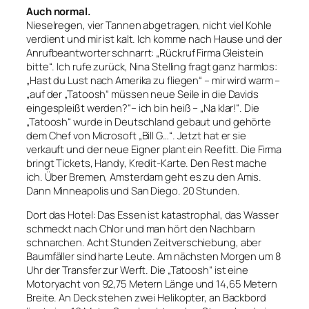
Auch normal.
Nieselregen, vier Tannen abgetragen, nicht viel Kohle
verdient und mir ist kalt. Ich komme nach Hause und der
Anrufbeantworter schnarrt: „Rückruf Firma Gleistein
bitte“. Ich rufe zurück, Nina Stelling fragt ganz harmlos:
„Hast du Lust nach Amerika zu fliegen“ – mir wird warm –
„auf der „Tatoosh“ müssen neue Seile in die Davids
eingespleißt werden?“– ich bin heiß – „Na klar!“. Die
„Tatoosh“ wurde in Deutschland gebaut und gehörte
dem Chef von Microsoft „Bill G…“. Jetzt hat er sie
verkauft und der neue Eigner plant ein Reefitt. Die Firma
bringt Tickets, Handy, Kredit-Karte. Den Rest mache
ich. Über Bremen, Amsterdam geht es zu den Amis.
Dann Minneapolis und San Diego. 20 Stunden.
Dort das Hotel: Das Essen ist katastrophal, das Wasser
schmeckt nach Chlor und man hört den Nachbarn
schnarchen. Acht Stunden Zeitverschiebung, aber
Baumfäller sind harte Leute. Am nächsten Morgen um 8
Uhr der Transfer zur Werft. Die „Tatoosh“ ist eine
Motoryacht von 92,75 Metern Länge und 14,65 Metern
Breite. An Deck stehen zwei Helikopter, an Backbord