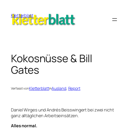
Zum
Inhalt
Kletterblatt
springen
Kokosnüsse & Bill
Gates
Kletterblatt
Ausland
, 
Report
Verfasst von
in
Daniel Wirges und Andrés Beisswingert bei zwei nicht
ganz alltäglichen Arbeitseinsätzen.
Alles normal.