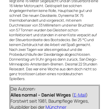
liegt eine 16 Meter Segelyacht und an Steuerbord eine
16 Meter Motoryacht. Geld spielt bei solchen
Angelegenheiten keine Rolle, Hauptsache gut und
schnell. Die neuen Davidseile, Dyneema SK 75
thermobehandelt und vorgereckt, mit einem
Durchmesser von 33 Millimetern und einer Bruchlast
von 57 Tonnen wurden bei Gleistein schon
konfektioniert und standen in einer Kiste verpackt auf
der Steuerbordseite des Bootsdecks. Bei 25 °C und
keinem Zeitdruck hat die Arbeit viel Spaß gemacht.
Nach zwei Tagen war alles eingebaut und die
Probedurchläufe der Davidanlage abgeschlossen.
Donnerstag um 9 Uhr ging es dann zurück, San Diego-
Minneapolis-Amsterdam-Bremen. Diesmal 22 Stunden
Reisezeit. Das war eine Woche aus dem doch nicht so
ganz trostlosen Leben eines norddeutschen
Spleißers.
Die Autoren:
Alles normal – Daniel Wirges
(
E-Mail
)
Forstwirt seit 1981, Baumpflege Wirges,
Ausbilder bei der
Münchner