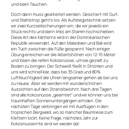
und beim Tauchen.
Doch dann muss gearbeitet werden. Gesichert mit Gurt
und Stahlstrop geht’s los. Als Aufstiegstechnik setzen
wir zwei Kurzseilsicherungen ein, die wir jeweils ein
Stück rechts und dann links am Stamm hochschieben.
Diese Art des Kletterns wird in der Dominikanischen
Republik verwendet. Auf den Malediven und Bali wird
ein Tuch zwischen die Füße gespannt. Nach einiger
Übung erreichen wir die Arbeitshöhen von 12-15 Meter
und lösen die reifen Kokosnüsse, um sie gezielt zu
Boden zu bringen. Der Schweiß fließt in Strömen und
uns wird schnell klar, dass bei 35 Grad und 80%
Luftfeuchtigkeit die Uhren langsamer gehen als bei uns
zu Hause. Aber wir werden mit wunderschönen
Aussichten auf den Strand belohnt. Nach drei Tagen
sind alle Kokosnüsse „geerntet“ und wir können uns bei
traumhaften Sonnenuntergängen erholen. Die
nächsten Tage verbringen wir mit Ausflügen in den
tropischen Bergwald, wo so mancher Baumriese zum
Klettern lockt. Keine Frage, nächstes Jahr zur
Kokosnussernte sind wir wieder da!