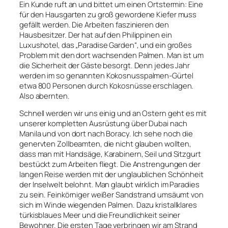
Ein Kunde ruft an und bittet um einen Ortstermin: Eine
für den Hausgarten zu groß gewordene Kiefer muss
gefällt werden. Die Arbeiten faszinieren den
Hausbesitzer. Der hat auf den Philippinen ein
Luxushotel, das „Paradise Garden“, und ein großes
Problem mit den dort wachsenden Palmen. Man ist um
die Sicherheit der Gäste besorgt. Denn jedes Jahr
werden im so genannten Kokosnusspalmen-Gürtel
etwa 800 Personen durch Kokosnüsse erschlagen.
Also abernten.
Schnell werden wir uns einig und an Ostern geht es mit
unserer kompletten Ausrüstung über Dubai nach
Manila und von dort nach Boracy. Ich sehe noch die
genervten Zollbeamten, die nicht glauben wollten,
dass man mit Handsäge, Karabinern, Seil und Sitzgurt
bestückt zum Arbeiten fliegt. Die Anstrengungen der
langen Reise werden mit der unglaublichen Schönheit
der Inselwelt belohnt. Man glaubt wirklich im Paradies
zu sein. Feinkörniger weißer Sandstrand umsäumt von
sich im Winde wiegenden Palmen. Dazu kristallklares
türkisblaues Meer und die Freundlichkeit seiner
Bewohner. Die ersten Tage verbringen wir am Strand