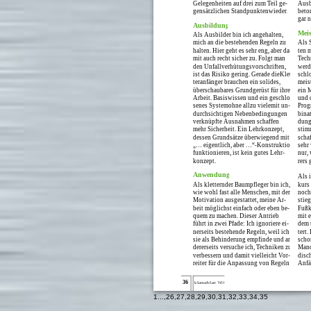
Gelegenheiten auf drei zum Teil ge-
Ausb
gensätzlichen Standpunktenwieder.
beton
gar 
Ausbildung.
Meis
Als Ausbilder bin ich angehalten,
mich an die bestehenden Regeln zu
Als 
halten. Hier geht es sehr eng, aber da-
ten 
mit auch recht sicher zu. Folgt man
Tech
den Unfallverhütungsvorschriften,
werd
ist das Risiko gering. Gerade dieKlet-
schl
teranfänger brauchen ein solides,
meis
überschaubares Grundgerüst für ihre
ein 
Arbeit. Basiswissen und ein geschlos-
und 
senes Systemohne allzu vielemit un-
Prog
durchsichtigen Nebenbedingungen
bina
verknüpfte Ausnahmen schaffen
dung
mehr Sicherheit. Ein Lehrkonzept,
stim
dessen Grundsätze überwiegend mit
scha
„… eigentlich, aber …“-Konstruktionen
sehr
funktionieren, ist kein gutes Lehr-
nur,
konzept.
rers 
Anwendung.
Als 
Als kletternder Baumpfleger bin ich,
kurs
wie wohl fast alle Menschen, mit der
noch 
Motivation ausgestattet, meine Ar-
stie
beit möglichst einfach oder eben be-
Fußk
quem zu machen. Dieser Antrieb
mit 
führt in zwei Pfade: Ich ignoriere ei-
dem 
nerseits bestehende Regeln, weil ich
tert.
sie als Behinderung empfinde und an-
scho
dererseits versuche ich, Techniken zu
Manc
verbessern und damit vielleicht Vor-
disc
reiter für die Anpassung von Regeln
Anfä
36
kletterblatt 2016
1
...,
26
,
27
,
28
,
29
,
30
,
31
,
32
,
33
,
34
,
35