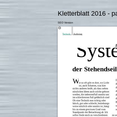
Kletterblatt 2016 - 
SEO Version
Technik
Aufstieg
Syst
der Stehendseil
W
D
ie so oft gibt es dort, wo Licht
d
ist, auch Schatten, was hier
d
nichts anderes heißt, als dass neben
d
nützlichen Ideen auch solche geboren
werden, die imbestenFall unnütz und
d
im schlechtesten Fall gefährlich sind.
d
Ob eine Technik nun richtig oder
B
falsch, gut oder schlecht, beziehungs-
s
weise nützlich oder unnütz ist, hängt
s
bis zu einem gewissen Grad vom
Standpunkt der Betrachtung ab. Ich
selbst finde mich zu verschiedenen
zu s