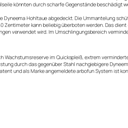
eile könnten durch scharfe Gegenstände beschädigt werd
lte Dyneema Hohltaue abgedeckt. Die Ummantelung schüt
40 Zentimeter kann beliebig überboten werden. Das dient
rungen verwendet wird. Im Umschlingungsbereich vermin
rch Wachstumsreserve im Quickspleiß, extrem vermindert
astung durch das gegenüber Stahl nachgiebigere Dyneemas
tent und als Marke angemeldete arbofun System ist konf