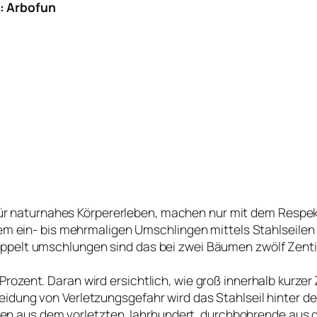
: Arbofun
 für naturnahes Körpererleben, machen nur mit dem Respe
. dem ein- bis mehrmaligen Umschlingen mittels Stahlsei
ppelt umschlungen sind das bei zwei Bäumen zwölf Zentim
rozent. Daran wird ersichtlich, wie groß innerhalb kurzer
eidung von Verletzungsgefahr wird das Stahlseil hinter d
 aus dem vorletzten Jahrhundert, durchbohrende aus de