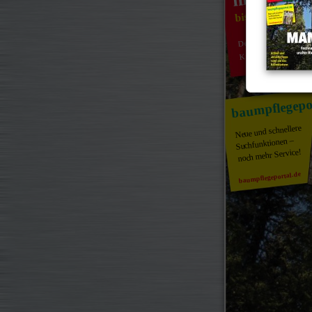
bis April 2012
Deutschlandweit
Kursangebote
baumpflegepo
Neue und schnellere
Suchfunktionen –
noch mehr Service!
baumpflegeportal.de