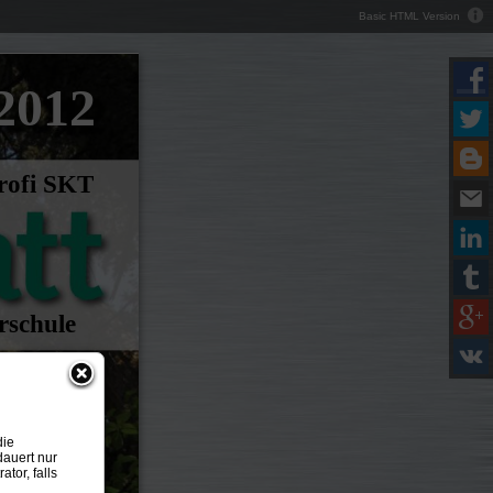
Basic HTML Version
2012
rofi SKT
rschule
die
dauert nur
tor, falls