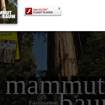
rtal.de
mammut
ba
Faszination