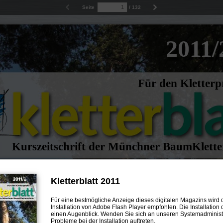
Seite
/
132
2011/
Für den Kletterp
Kurszeitschrift der Münchner BaumKlette
Kletterblatt 2011
Für eine bestmögliche Anzeige dieses digitalen Magazins wird 
Installation von Adobe Flash Player empfohlen. Die Installation 
Kurse
einen Augenblick. Wenden Sie sich an unseren Systemadministra
Probleme bei der Installation auftreten.