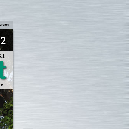
ersion
12
SKT
le