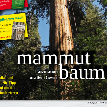
hlandweit
gebote
flegeportal.de
 schnellere
ionen –
hr Service!
egeportal.de
mammut
baum
Faszination
uralter Riesen
tikel und
uelle Tipps
nd um das
umklettern
2
,
3
,
4
,
5
,
6
,
7
,
8
,
9
,
1