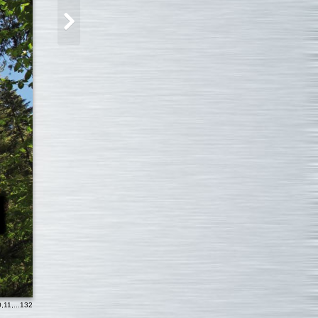
0
,
11
,...
132