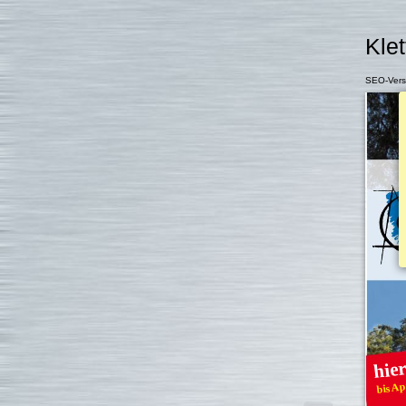
Klet
SEO-Vers
hier
bis Ap