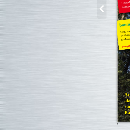
Deutsc
Kursan
baump
Neue und
Suchfunkt
noch me
baumpfl
Ar
akt
ru
Ba
1