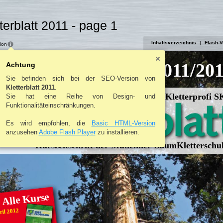
terblatt 2011 - page 1
Inhaltsverzeichnis
|
Flash-V
ion
2011/20
Achtung
Sie befinden sich bei der SEO-Version von
Kletterblatt 2011
.
Für den Kletterprofi 
Sie hat eine Reihe von Design- und
Funktionalitäteinschränkungen.
Es wird empfohlen, die
Basic HTML-Version
anzusehen
Adobe Flash Player
zu installieren.
Kurszeitschrift der Münchner BaumKletterschu
 Alle Kurse
ril 2012