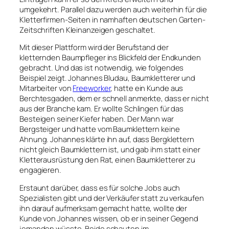
umgekehrt. Parallel dazu werden auch weiterhin für die
Kletterfirmen-Seiten in namhaften deutschen Garten-
Zeitschriften Kleinanzeigen geschaltet.
Mit dieser Plattform wird der Berufstand der
kletternden Baumpfleger ins Blickfeld der Endkunden
gebracht. Und das ist notwendig, wie folgendes
Beispiel zeigt. Johannes Bludau, Baumkletterer und
Mitarbeiter von
Freeworker
, hatte ein Kunde aus
Berchtesgaden, dem er schnell anmerkte, dass er nicht
aus der Branche kam. Er wollte Schlingen für das
Besteigen seiner Kiefer haben. Der Mann war
Bergsteiger und hatte vom Baumklettern keine
Ahnung. Johannes klärte ihn auf, dass Bergklettern
nicht gleich Baumklettern ist, und gab ihm statt einer
Kletterausrüstung den Rat, einen Baumkletterer zu
engagieren.
Erstaunt darüber, dass es für solche Jobs auch
Spezialisten gibt und der Verkäufer statt zu verkaufen
ihn darauf aufmerksam gemacht hatte, wollte der
Kunde von Johannes wissen, ob er in seiner Gegend
jemanden wüsste. Beide schauten im