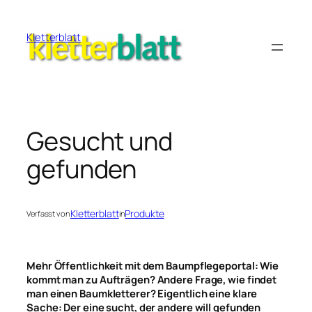
Zum
Inhalt
Kletterblatt
springen
Gesucht und
gefunden
Kletterblatt
Produkte
Verfasst von
in
Mehr Öffentlichkeit mit dem Baumpflegeportal: Wie
kommt man zu Aufträgen? Andere Frage, wie findet
man einen Baumkletterer? Eigentlich eine klare
Sache: Der eine sucht, der andere will gefunden