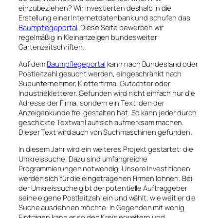
einzubeziehen? Wir investierten deshalb in die
Erstellung einer Internetdatenbank und schufen das
Baumpflegeportal
. Diese Seite bewerben wir
regelmäßig in Kleinanzeigen bundesweiter
Gartenzeitschriften.
Auf dem
Baumpflegeportal
kann nach Bundesland oder
Postleitzahl gesucht werden, eingeschränkt nach
Subunternehmer, Kletterfirma, Gutachter oder
Industriekletterer. Gefunden wird nicht einfach nur die
Adresse der Firma, sondern ein Text, den der
Anzeigenkunde frei gestalten hat. So kann jeder durch
geschickte Textwahl auf sich aufmerksam machen.
Dieser Text wird auch von Suchmaschinen gefunden.
In diesem Jahr wird ein weiteres Projekt gestartet: die
Umkreissuche. Dazu sind umfangreiche
Programmierungen notwendig. Unsere Investitionen
werden sich für die eingetragenen Firmen lohnen. Bei
der Umkreissuche gibt der potentielle Auftraggeber
seine eigene Postleitzahl ein und wählt, wie weit er die
Suche ausdehnen möchte. In Gegenden mit wenig
Einträgen kann er so den Kreis erweitern und