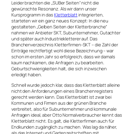
Leider brachten die „SUBer Seiten“ nicht die
gewünschte Resonanz. Als wir dann unser
Kursprogramm in das
Kletterblatt
integrierten,
starteten wir ein ganz neues Konzept: In die neu
gestalteten „Gelben Seiten der Kletterbranche“
nahmen wir Anbieter SKT, Subunternehmer, Gutachter
und später auch Industriekletterer auf. Das
Branchenverzeichnis Kletterfirmen-SKT – die Zahl der
Einträge rechtfertigt wohl diese Bezeichnung – war
schon im ersten Jahr so erfolgreich, dass wir damals
kaum nachkamen, die Anfragen zu bearbeiten.
Geburtschwierigkeiten halt, die sich inzwischen
erledigt haben.
Schnell wurde jedoch klar, dass das Kletterblatt alleine
nicht den Anforderungen eines Branchenregisters
gerecht werden kann. Das Kletterblatt ist zwar bei
Kommunen und Firmen aus der grünen Branche
verbreitet, also für Subunternehmer und kommunale
Anfragen ideal, aber Otto Normalverbraucher kennt das
Kletterblatt nicht. Es galt, die Kletterfirmen auch für
Endkunden zugänglich zu machen. Was lag da näher,
als das Internet und Gartenzeitschriften mit